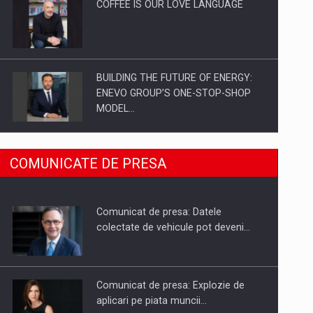
COFFEE IS OUR LOVE LANGUAGE
BUILDING THE FUTURE OF ENERGY:
ENEVO GROUP’S ONE-STOP-SHOP
MODEL…
ROOTED IN ROMANIA, BUILT TO
COMUNICATE DE PRESA
DELIVER TECHNOLOGY FOR THE…
Comunicat de presa: Datele
PUTTING ROMANIAN CORPORATE
colectate de vehicule pot deveni…
COMPANIES ON THE INTERNATIONAL
BUSINESS SCENE
Comunicat de presa: Explozie de
aplicari pe piata muncii…