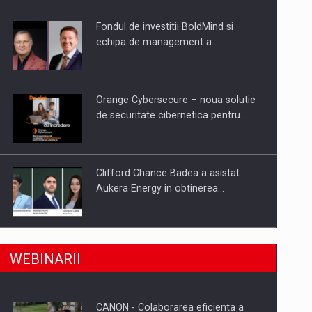
Fondul de investitii BoldMind si
uselor din piata
echipa de management a…
Orange Cybersecure – noua solutie
de securitate cibernetica pentru…
Clifford Chance Badea a asistat
Aukera Energy in obtinerea…
SAPTE PERSONALITATI DIN MEDIUL
a, preiau compania intr-o tranzactie de peste 25…
WEBINARII
DE AFACERI, ACADEMIC SI
INSTITUTIONAL…
CANON - Colaborarea eficienta a