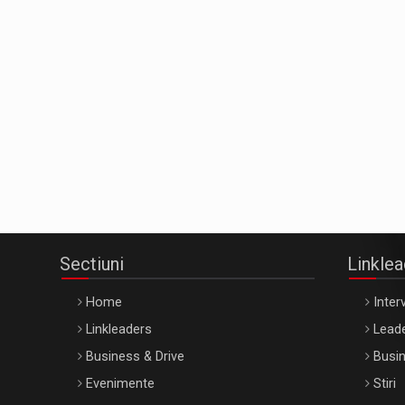
Sectiuni
Linkle
Home
Interv
Linkleaders
Leade
Business & Drive
Busin
Evenimente
Stiri