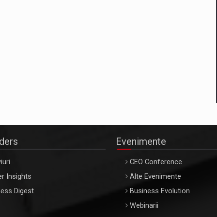
aders
Evenimente
iuri
CEO Conference
r Insights
Alte Evenimente
ess Digest
Business Evolution
Webinarii