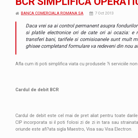
BCR SIMPLIFICA OPERAT
Producatorii si comerciantii care nu se sup
ARTICOLE
BANCA COMERCIALA ROMANA SA
7 Oct 2013
Daca vrei sa ai control permanent asupra fondurilor
LEADERSHIP IN MISCARE
INTERVIURI
si platile electronice ori de cate ori ai ocazia: e
transferi bani, tarifele si comisioanele sunt mult m
CU BATERIILE PERMANENT INCARCATE
INTERVIURI
ghisee completand formulare va redeveni din nou al
PUTTING ROMANIAN CORPORATE COMPANI
INTERVIURI
Afla cum iti poti simplifica viata cu produsele ?i serviciile n
OUR EDGE WILL COME FROM BEING THE M
INTERVIURI
COFFEE IS OUR LOVE LANGUAGE
INTERVIURI
Cardul de debit BCR
Hard Enduro Piatra Craiului 2026, fueled by
STIRI
Fondul de investitii BoldMind si echipa de 
STIRI
Cardul de debit este cel mai de pret aliat pentru toate daril
CIP incorporata si il poti folosi zi de zi in tara sau strain
RANGE ROVER DEZVALUIE AL CINCILEA ME
STIRI
oriunde este afi?ata sigla Maestro, Visa sau Visa Electron.