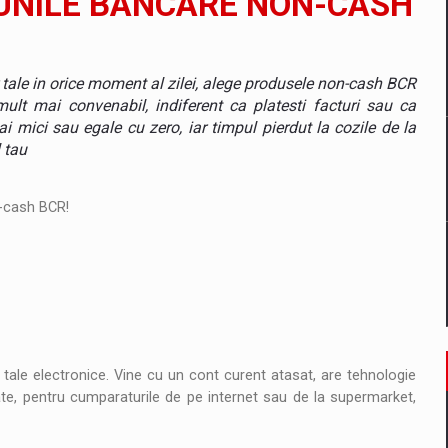
IUNILE BANCARE NON-CASH
un noilor reglementari UE privind ambalajele pot risca retragerea prod
 tale in orice moment al zilei, alege produsele non-cash BCR
 mult mai convenabil, indiferent ca platesti facturi sau ca
ai mici sau egale cu zero, iar timpul pierdut la cozile de la
 tau
ES ON THE INTERNATIONAL BUSINESS SCENE
on-cash BCR!
OST DIGITALIZED WHOLESALER IN ROMANIA
 benzinariile RO concept OSCAR – peste 500 de participanti
management a Pall-Ex, liderul pietei de transport paletizat din Romani
e tale electronice. Vine cu un cont curent atasat, are tehnologie
atate, pentru cumparaturile de pe internet sau de la supermarket,
MBRU AL FAMILIEI: RANGE ROVER GT