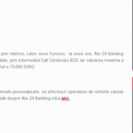
e prin telefon, catre orice furnizor, la orice ora. Alo 24 Banking
natate, prin intermediul Call Centerului BCR, iar valoarea maxima a
ntul a 75.000 EURO.
matii personalizate, sa efectuezi operatiuni de schimb valutar
talii despre Alo 24 Banking intra
aici.