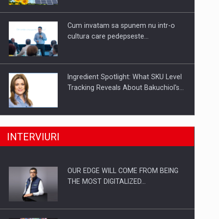
Investitii Digitalizare
Cum invatam sa spunem nu intr-o
cultura care pedepseste…
Ingredient Spotlight: What SKU Level
Tracking Reveals About Bakuchiol's…
Producatorii si comerciantii care nu
INTERVIURI
se supun noilor reglementari…
OUR EDGE WILL COME FROM BEING
Proteinmaxxing and the Future of
THE MOST DIGITALIZED…
Protein Demand