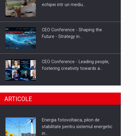
Hard Enduro Piatra Craiului 2026,
echipei intr un mediu…
fueled by benzinariile RO…
CEO Conference - Shaping the
Future - Strategy in…
CEO Conference - Leading people,
fostering creativity towards a…
CEO Conference - Shaping The
ARTICOLE
Future - Technology and…
Energia fotovoltaica, pilon de
Webinar - Business Evolution-
stabilitate pentru sistemul energetic
RETHINK STRATEGY-Finantare
in…