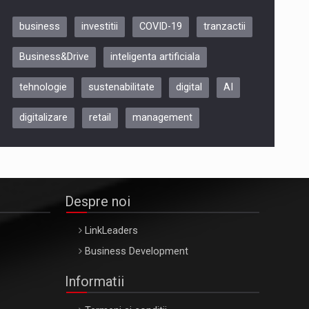
business
investitii
COVID-19
tranzactii
Be Inspired. Make it Happen!,
Business&Drive
inteligenta artificiala
ARTEMIS LETO, ORADEA, 8
Octombrie
tehnologie
sustenabilitate
digital
AI
Oradea – 8 Oct 2026
digitalizare
retail
management
Despre noi
LinkLeaders
Business Development
Informatii