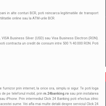
il pentru comanda intr-o gama extinsa de variante atragatoare
i in alte conturi BCR, poti reincarca legitimatiile de transport
tilitatile online sau la ATM-urile BCR.
 Demand
, VISA Business Silver (USD) sau Visa Business Electron (RON).
 poti contracta un credit de consum intre 500 ?i 40.000 RON. Poti
 furnizor prin internet, la orice ora, simplu si sigur. Te poti loga
 de pe telefonul mobil, prin
m.24banking.ro
sau prin instalarea
sau iPhone. Prin intermediul Click 24 Banking poti efectua zilnic
acestei sume. Vei afla mai multe detalii despre serviciul Click 24