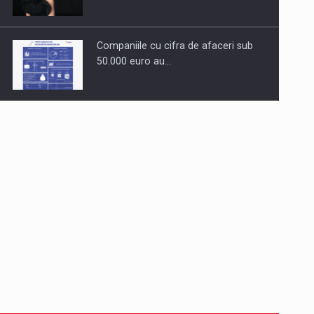
Companiile cu cifra de afaceri sub
50.000 euro au…
Dinu Bumbacea revine in PwC
Romania ca Partener si…
Comunicat de presa: Joburile part-
time reincep sa intre pe…