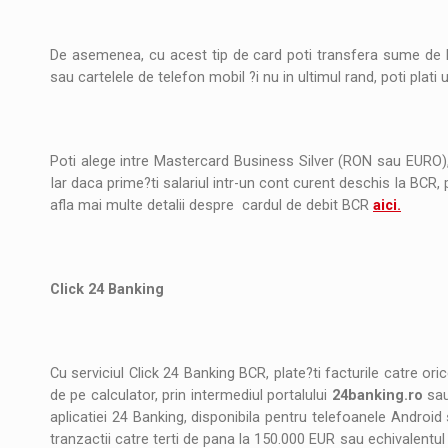
Noul Mercedes-Benz VLE este acum disponib
STIRI
JAECOO 5 SHS-H a ajuns in Romania
STIRI
De asemenea, cu acest tip de card poti transfera sume de ban
sau cartelele de telefon mobil ?i nu in ultimul rand, poti plati u
Proteinmaxxing and the Future of Protein
ARTICOLE
Poti alege intre Mastercard Business Silver (RON sau EURO)
Iar daca prime?ti salariul intr-un cont curent deschis la BCR,
afla mai multe detalii despre cardul de debit BCR
aici.
Click 24 Banking
Cu serviciul Click 24 Banking BCR, plate?ti facturile catre orice
de pe calculator, prin intermediul portalului
24banking.ro
sau
aplicatiei 24 Banking, disponibila pentru telefoanele Android 
tranzactii catre terti de pana la 150.000 EUR sau echivalentul 