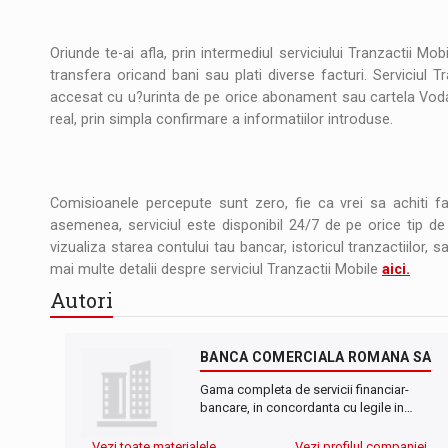
Oriunde te-ai afla, prin intermediul serviciului Tranzactii Mob
transfera oricand bani sau plati diverse facturi. Serviciul T
accesat cu u?urinta de pe orice abonament sau cartela Voda
real, prin simpla confirmare a informatiilor introduse.
Comisioanele percepute sunt zero, fie ca vrei sa achiti fa
asemenea, serviciul este disponibil 24/7 de pe orice tip de 
vizualiza starea contului tau bancar, istoricul tranzactiilor, sa
mai multe detalii despre serviciul Tranzactii Mobile
aici.
Autori
BANCA COMERCIALA ROMANA SA
Gama completa de servicii financiar-
bancare, in concordanta cu legile in…
Vezi toate materialele
Vezi profilul companiei