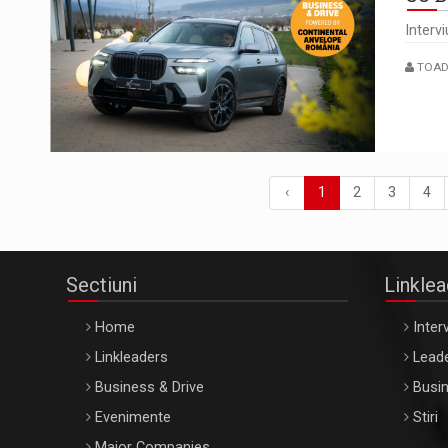
Interv
TOADE
‹
1
2
3
4
Sectiuni
Linkle
Home
Interv
Linkleaders
Leade
Business & Drive
Busin
Evenimente
Stiri
Major Companies