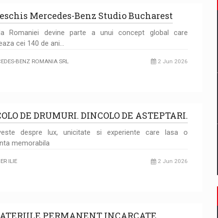
deschis Mercedes-Benz Studio Bucharest
ala Romaniei devine parte a unui concept global care
eaza cei 140 de ani…
EDES-BENZ ROMANIA SRL
2 Jun 2026
OLO DE DRUMURI. DINCOLO DE ASTEPTARI.
este despre lux, unicitate si experiente care lasa o
nta memorabila
R ILIE
2 Jun 2026
BATERIILE PERMANENT INCARCATE