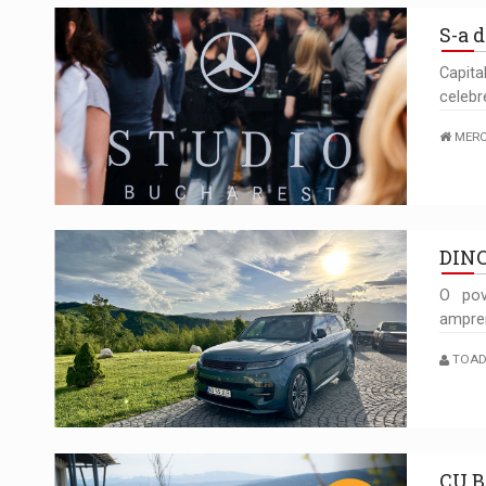
S-a 
Capit
celebr
MERC
DINC
O pov
ampre
TOADE
CU 