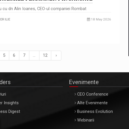
iu cu dn Alin Ioanes, CEO-ul companiei Rombat
R ILIE
18 May 2026
5
6
7
…
12
›
aders
Evenimente
iuri
CEO Conference
r Insights
Alte Evenimente
ess Digest
Business Evolution
Webinarii