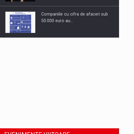
Companiile cu cifra de afaceri sub
50.000 euro au…
Dinu Bumbacea revine in PwC
Romania ca Partener si…
Comunicat de presa: Joburile part-
time reincep sa intre pe…