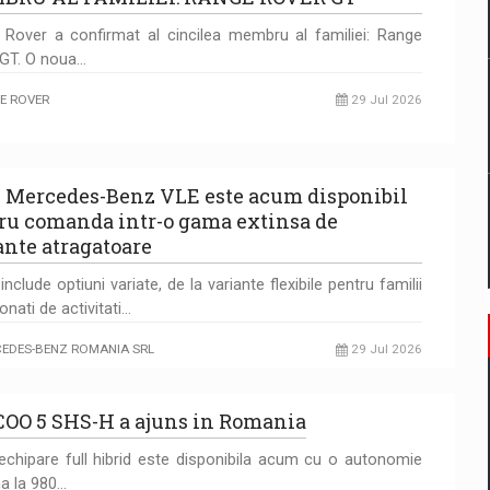
Rover a confirmat al cincilea membru al familiei: Range
 GT. O noua…
E ROVER
29 Jul 2026
 Mercedes-Benz VLE este acum disponibil
ru comanda intr-o gama extinsa de
ante atragatoare
nclude optiuni variate, de la variante flexibile pentru familii
onati de activitati…
EDES-BENZ ROMANIA SRL
29 Jul 2026
OO 5 SHS-H a ajuns in Romania
chipare full hibrid este disponibila acum cu o autonomie
a la 980…