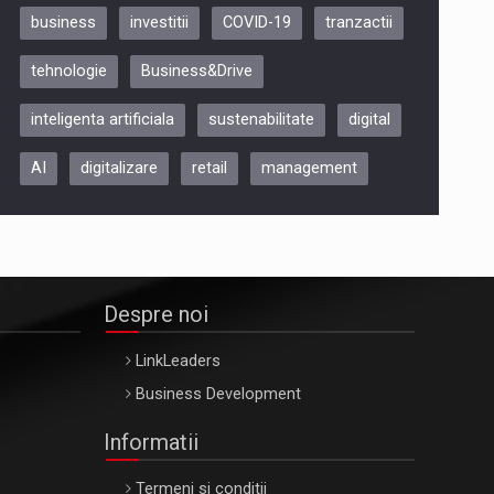
business
investitii
COVID-19
tranzactii
Be Inspired. Make it Happen!,
tehnologie
Business&Drive
ARTEMIS LETO, ORADEA, 8
Octombrie
inteligenta artificiala
sustenabilitate
digital
Oradea – 8 Oct 2026
AI
digitalizare
retail
management
Despre noi
LinkLeaders
Business Development
Informatii
Termeni si conditii