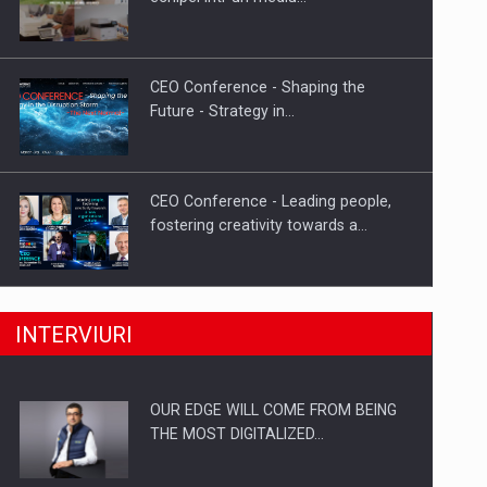
CEO Conference - Shaping the
Future - Strategy in…
CEO Conference - Leading people,
fostering creativity towards a…
CEO Conference - Shaping The
INTERVIURI
Future - Technology and…
OUR EDGE WILL COME FROM BEING
Webinar - Business Evolution-
THE MOST DIGITALIZED…
RETHINK STRATEGY-Finantare
Investitii Digitalizare