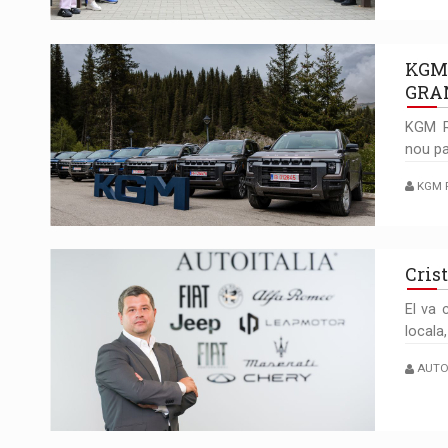
KGM
GRA
KGM R
nou pa
KGM 
Cris
El va 
locala
AUTO