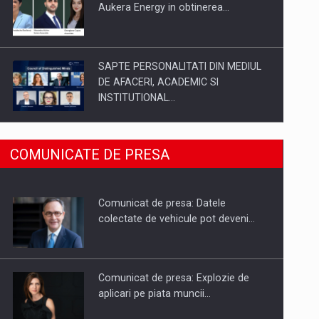
Aukera Energy in obtinerea…
SAPTE PERSONALITATI DIN MEDIUL
DE AFACERI, ACADEMIC SI
INSTITUTIONAL…
SYCLEF isi consolideaza prezenta in
COMUNICATE DE PRESA
Romania printr-o a doua…
Comunicat de presa: Datele
Fondul de investitii BoldMind si
colectate de vehicule pot deveni…
echipa de management a…
Comunicat de presa: Explozie de
aplicari pe piata muncii…