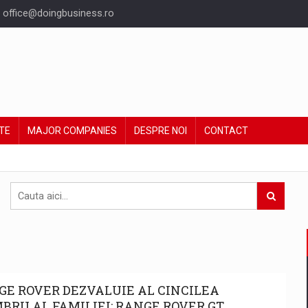
office@doingbusiness.ro
TE
MAJOR COMPANIES
DESPRE NOI
CONTACT
GE ROVER DEZVALUIE AL CINCILEA
BRU AL FAMILIEI: RANGE ROVER GT