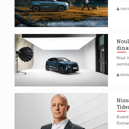
OMO
Noul
dina
Noul m
semnat
RENA
Niss
Tide
Avand
Roman