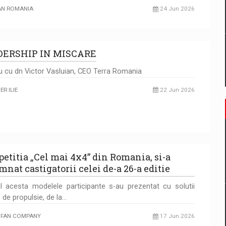
AN ROMANIA
24 Jun 2026
DERSHIP IN MISCARE
iu cu dn Victor Vasluian, CEO Terra Romania
R ILIE
22 Jun 2026
etitia „Cel mai 4x4” din Romania, si-a
mnat castigatorii celei de-a 26-a editie
l acesta modelele participante s-au prezentat cu solutii
e de propulsie, de la…
FAN COMPANY
17 Jun 2026