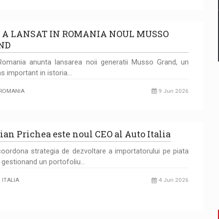
 A LANSAT IN ROMANIA NOUL MUSSO
ND
omania anunta lansarea noii generatii Musso Grand, un
s important in istoria…
ROMANIA
9 Jun 2026
tian Prichea este noul CEO al Auto Italia
coordona strategia de dezvoltare a importatorului pe piata
, gestionand un portofoliu…
 ITALIA
4 Jun 2026