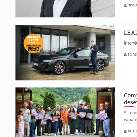
NISS
LEA
Interv
TOADE
Comp
dese
Si anu
variat
AUTO