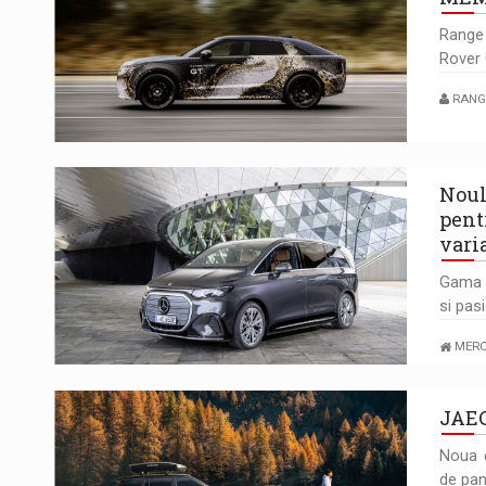
Range 
Rover
RANG
Noul
pent
vari
Gama i
si pasi
MERC
JAEC
Noua e
de pan