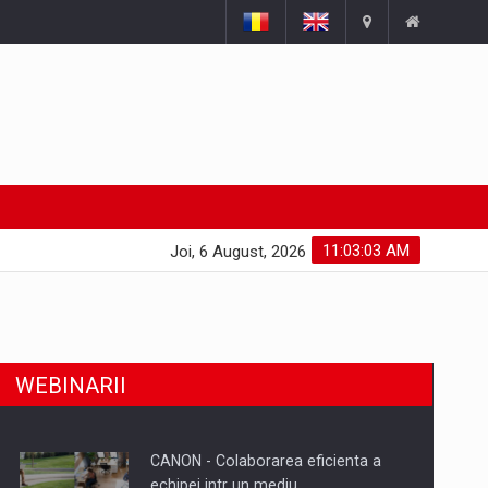
11:03:04 AM
Joi, 6 August, 2026
WEBINARII
CANON - Colaborarea eficienta a
echipei intr un mediu…