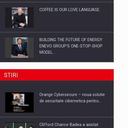
COFFEE IS OUR LOVE LANGUAGE
BUILDING THE FUTURE OF ENERGY:
ENEVO GROUP’S ONE-STOP-SHOP
MODEL…
ROOTED IN ROMANIA, BUILT TO
STIRI
DELIVER TECHNOLOGY FOR THE…
Orange Cybersecure – noua solutie
PUTTING ROMANIAN CORPORATE
de securitate cibernetica pentru…
COMPANIES ON THE INTERNATIONAL
BUSINESS SCENE
Clifford Chance Badea a asistat