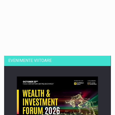
Dinu Bumbacea revine in PwC Romania ca Partener si…
EVENIMENTE VIITOARE
Comunicat de presa: Joburile part-time reincep sa intre pe…