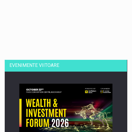
Dinu Bumbacea revine in PwC Romania ca Partener si…
EVENIMENTE VIITOARE
Comunicat de presa: Joburile part-time reincep sa intre pe…