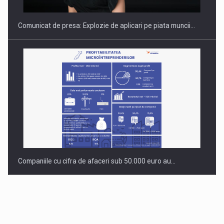
Comunicat de presa: Explozie de aplicari pe piata muncii…
Companiile cu cifra de afaceri sub 50.000 euro au…