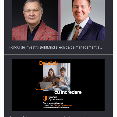
ROOTED IN ROMANIA, BUILT TO DELIVER TECHNOLOGY FOR
THE…
Fondul de investitii BoldMind si echipa de management a…
PUTTING ROMANIAN CORPORATE COMPANIES ON THE
INTERNATIONAL BUSINESS SCENE