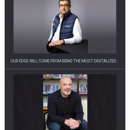
Ce nu stiu Directorii de HR despre performanta echipelor…
OUR EDGE WILL COME FROM BEING THE MOST DIGITALIZED…
Cum invatam sa spunem nu intr-o cultura care pedepseste…