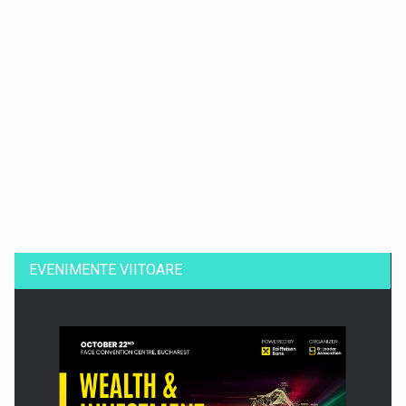
Dinu Bumbacea revine in PwC Romania ca Partener si…
EVENIMENTE VIITOARE