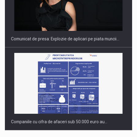
Fondul de investitii BoldMind si echipa de management a…
Comunicat de presa: Explozie de aplicari pe piata muncii…
Companiile cu cifra de afaceri sub 50.000 euro au…