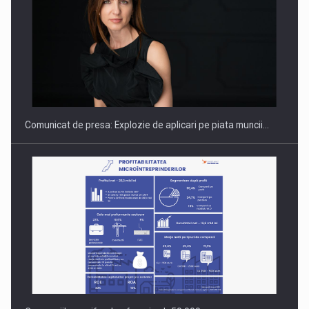
Hard Enduro Piatra Craiului 2026, fueled by benzinariile RO…
Comunicat de presa: Explozie de aplicari pe piata muncii…