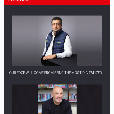
CEO Conference - Shaping The Future - Technology and…
OUR EDGE WILL COME FROM BEING THE MOST DIGITALIZED…