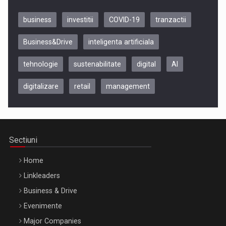
business
investitii
COVID-19
tranzactii
Business&Drive
inteligenta artificiala
tehnologie
sustenabilitate
digital
AI
digitalizare
retail
management
Be Inspired. Make it Happen!, CLUJ, 9 Decembrie
Cluj-Napoca – 9 Dec 2026
Sectiuni
Home
Linkleaders
Business & Drive
Evenimente
Major Companies