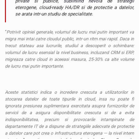
private si publice, subliniind nevoia de strategii
eterogene, cloud-ready HA/DR si de protectie a datelor,
se arata intr-un studiu de specialitate.
“
Potrivit opiniei generale, volumul de lucru mai putin important va
migra mai intai catre cloudul public, intr-un ritm mai rapid. Daca in
trecut stateau asa lucrurile, studiul a descoperit o schimbare:
volumul de lucru esensial la nivel business, incluzand CRM si ERP,
migreaza catre cloud in aceeasi masura, 25-30% ca alte volume
de lucru mai putin importante.
Aceste statistici indica o incredere crescuta a utilizatorilor in
stocarea datelor de toate tipurile in cloud, insa nu poate fi
ignorata presiunea suplimentara exercitata asupra furnizorilor de
servicii de a asigura disponibilitate crescuta si de a evita
indisponibilitatea, precum si provocarile intampinate de
departamente IT de a dispune de strategiile adecvate de protectie
a datelor care pot crea o infrastructura eterogena — la nivel intern