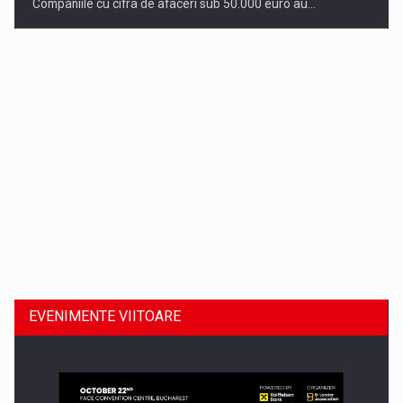
Companiile cu cifra de afaceri sub 50.000 euro au…
Dinu Bumbacea revine in PwC Romania ca Partener si…
EVENIMENTE VIITOARE