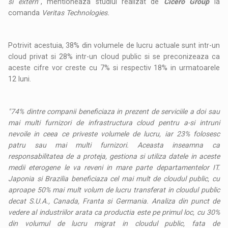
si extern
”, mentioneaza studiul realizat de
Cicero Group
la
comanda
Veritas Technologies.
Potrivit acestuia, 38% din volumele de lucru actuale sunt intr-un
cloud privat si 28% intr-un cloud public si se preconizeaza ca
aceste cifre vor creste cu 7% si respectiv 18% in urmatoarele
12 luni.
"74% dintre companii beneficiaza in prezent de serviciile a doi sau
mai multi furnizori de infrastructura cloud pentru a-si intruni
nevoile in ceea ce priveste volumele de lucru, iar 23% folosesc
patru sau mai multi furnizori. Aceasta inseamna ca
responsabilitatea de a proteja, gestiona si utiliza datele in aceste
medii eterogene le va reveni in mare parte departamentelor IT.
Japonia si Brazilia beneficiaza cel mai mult de cloudul public, cu
aproape 50% mai mult volum de lucru transferat in cloudul public
decat S.U.A., Canada, Franta si Germania. Analiza din punct de
vedere al industriilor arata ca productia este pe primul loc, cu 30%
din volumul de lucru migrat in cloudul public, fata de