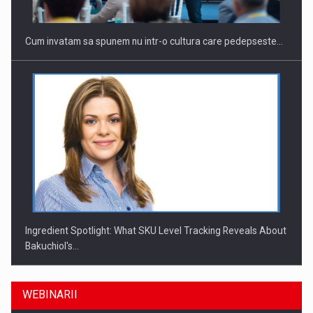
Cum invatam sa spunem nu intr-o cultura care pedepseste…
Ingredient Spotlight: What SKU Level Tracking Reveals About
Bakuchiol's…
WEBINARII