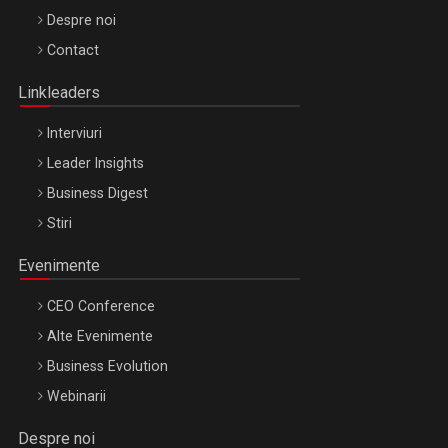
Be Inspired. Make it Happen!, ARTEMIS LETO, ORADEA, 8
Despre noi
Octombrie
Contact
Oradea – 8 Oct 2026
Linkleaders
Interviuri
Leader Insights
Business Digest
Stiri
Evenimente
CEO Conference
Alte Evenimente
Business Evolution
Webinarii
Despre noi