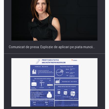
Hard Enduro Piatra Craiului 2026, fueled by benzinariile RO…
Comunicat de presa: Explozie de aplicari pe piata muncii…