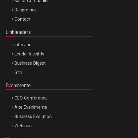
Major Companies
Be Inspired. Make it Happen!, ARTEMIS LETO, ORADEA, 8
Despre noi
Octombrie
Contact
Oradea – 8 Oct 2026
Linkleaders
Interviuri
Leader Insights
Business Digest
Stiri
Evenimente
CEO Conference
Alte Evenimente
Business Evolution
Webinarii