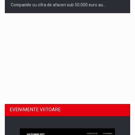
Companiile cu cifra de afaceri sub 50.000 euro au…
Dinu Bumbacea revine in PwC Romania ca Partener si…
EVENIMENTE VIITOARE