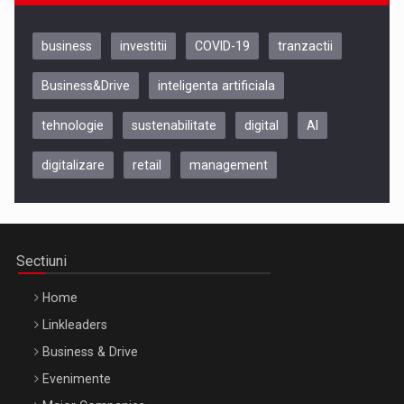
business
investitii
COVID-19
tranzactii
Business&Drive
inteligenta artificiala
tehnologie
sustenabilitate
digital
AI
digitalizare
retail
management
Be Inspired. Make it Happen!, CLUJ, 9 Decembrie
Cluj-Napoca – 9 Dec 2026
Sectiuni
Home
Linkleaders
Business & Drive
Evenimente