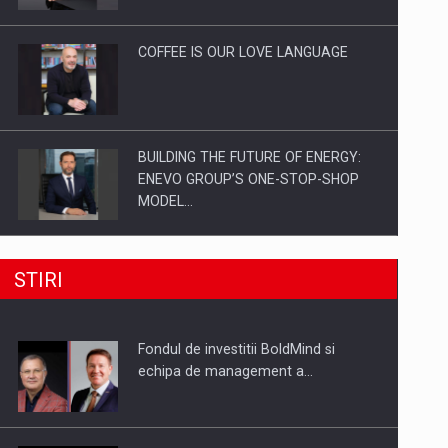
Investitii Digitalizare
COFFEE IS OUR LOVE LANGUAGE
BUILDING THE FUTURE OF ENERGY:
ENEVO GROUP’S ONE-STOP-SHOP
MODEL…
ROOTED IN ROMANIA, BUILT TO
STIRI
DELIVER TECHNOLOGY FOR THE…
Fondul de investitii BoldMind si
PUTTING ROMANIAN CORPORATE
echipa de management a…
COMPANIES ON THE INTERNATIONAL
BUSINESS SCENE