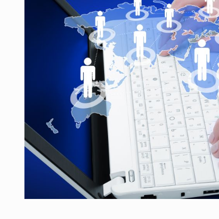
Producatorii si comerciantii care nu se sup
ARTICOLE
LEADERSHIP IN MISCARE
INTERVIURI
CU BATERIILE PERMANENT INCARCATE
INTERVIURI
PUTTING ROMANIAN CORPORATE COMPANI
INTERVIURI
OUR EDGE WILL COME FROM BEING THE M
INTERVIURI
COFFEE IS OUR LOVE LANGUAGE
INTERVIURI
Hard Enduro Piatra Craiului 2026, fueled by
STIRI
Fondul de investitii BoldMind si echipa de 
STIRI
RANGE ROVER DEZVALUIE AL CINCILEA ME
STIRI