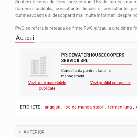
Suntem o retea de firme prezenta in 155 de tari cu mai mul
domeniul auditului, consultantei fiscale si consultantei pe
dumneavoastra si descoperiti mai multe informatii despre noi
PwC se refera la reteaua de firme PwC si/sau la una dintre fir
Autori
PRICEWATERHOUSECOOPERS
SERVICII SRL
Consultanta pentru afaceri si
management.
Vezi toate materialele
Vezi profilul companiei
publicate
ETICHETE :
angajati
,
loc de munca stabil
,
termen lung
,
ANTERIOR