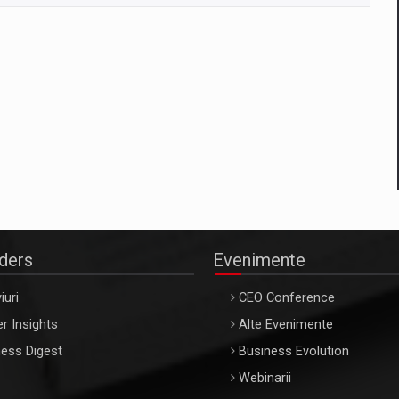
aders
Evenimente
iuri
CEO Conference
r Insights
Alte Evenimente
ess Digest
Business Evolution
Webinarii