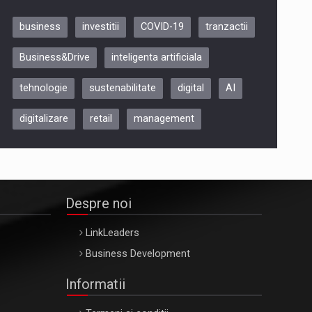
business
investitii
COVID-19
tranzactii
Be Inspired. Make it Happen!,
Business&Drive
inteligenta artificiala
ARTEMIS LETO, ORADEA, 8
Octombrie
tehnologie
sustenabilitate
digital
AI
Oradea – 8 Oct 2026
digitalizare
retail
management
Despre noi
LinkLeaders
Business Development
Informatii