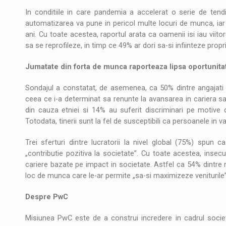
In conditiile in care pandemia a accelerat o serie de ten
automatizarea va pune in pericol multe locuri de munca, iar 
ani. Cu toate acestea, raportul arata ca oamenii isi iau viitorul
sa se reprofileze, in timp ce 49% ar dori sa-si infiinteze propr
Jumatate din forta de munca raporteaza lipsa oportunitat
Sondajul a constatat, de asemenea, ca 50% dintre angajati 
ceea ce i-a determinat sa renunte la avansarea in cariera sa
din cauza etniei si 14% au suferit discriminari pe motive 
Totodata, tinerii sunt la fel de susceptibili ca persoanele in
Trei sferturi dintre lucratorii la nivel global (75%) spun
„contributie pozitiva la societate”. Cu toate acestea, ins
cariere bazate pe impact in societate. Astfel ca 54% dintre r
loc de munca care le-ar permite „sa-si maximizeze veniturile” 
Despre PwC
Misiunea PwC este de a construi incredere in cadrul societ