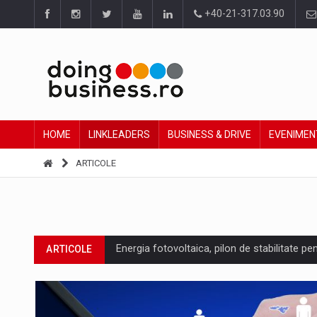
+40-21-317.03.90
HOME
LINKLEADERS
BUSINESS & DRIVE
EVENIMEN
ARTICOLE
Energia fotovoltaica, pilon de stabilitate pe
ARTICOLE
Cum invatam sa spunem nu intr-o cultura c
ARTICOLE
Ingredient Spotlight: What SKU Level Track
ARTICOLE