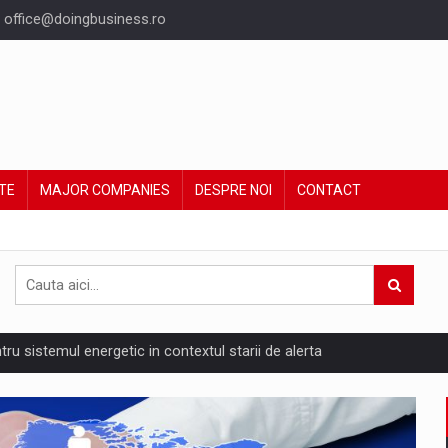
office@doingbusiness.ro
TE
MAJOR COMPANIES
DESPRE NOI
CONTACT
ntru sistemul energetic in contextul starii de alerta
are pedepseste granitele?
ing Reveals About Bakuchiol's Evolution