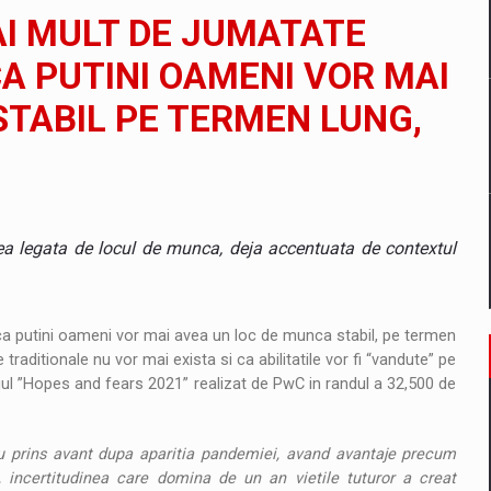
il pentru comanda intr-o gama extinsa de variante atragatoare
I MULT DE JUMATATE
A PUTINI OAMENI VOR MAI
STABIL PE TERMEN LUNG,
 Demand
tea legata de locul de munca, deja accentuata de contextul
 ca putini oameni vor mai avea un loc de munca stabil, pe termen
traditionale nu vor mai exista si ca abilitatile vor fi “vandute” pe
ul ”Hopes and fears 2021” realizat de PwC in randul a 32,500 de
u prins avant dupa aparitia pandemiei, avand avantaje precum
p, incertitudinea care domina de un an vietile tuturor a creat