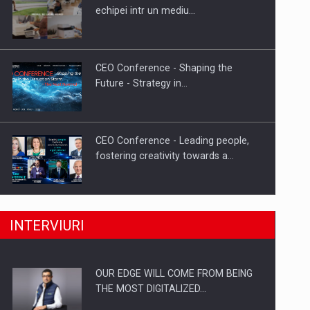
Proteinmaxxing and the Future of
echipei intr un mediu…
Protein Demand
CEO Conference - Shaping the
Future - Strategy in…
CEO Conference - Leading people,
fostering creativity towards a…
CEO Conference - Shaping The
INTERVIURI
Future - Technology and…
OUR EDGE WILL COME FROM BEING
Webinar - Business Evolution-
THE MOST DIGITALIZED…
RETHINK STRATEGY-Finantare