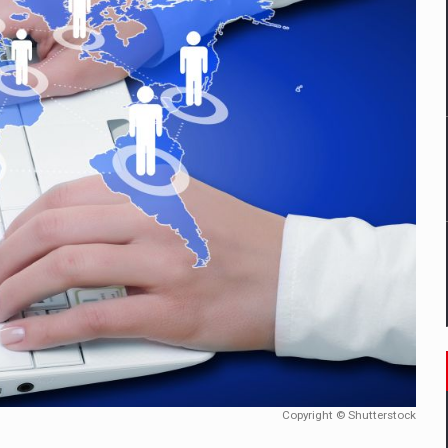
un noilor reglementari UE privind ambalajele pot risca retragerea prod
ES ON THE INTERNATIONAL BUSINESS SCENE
OST DIGITALIZED WHOLESALER IN ROMANIA
 benzinariile RO concept OSCAR – peste 500 de participanti
management a Pall-Ex, liderul pietei de transport paletizat din Romani
MBRU AL FAMILIEI: RANGE ROVER GT
Copyright © Shutterstock