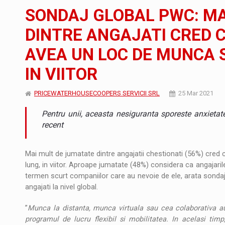
Noul Mercedes-Benz VLE este acum disponib
STIRI
SONDAJ GLOBAL PWC: MA
JAECOO 5 SHS-H a ajuns in Romania
STIRI
DINTRE ANGAJATI CRED C
AVEA UN LOC DE MUNCA 
Proteinmaxxing and the Future of Protein
ARTICOLE
IN VIITOR
PRICEWATERHOUSECOOPERS SERVICII SRL
25 Mar 2021
Pentru unii, aceasta nesiguranta sporeste anxieta
recent
Mai mult de jumatate dintre angajatii chestionati (56%) cred
lung, in viitor. Aproape jumatate (48%) considera ca angajarile 
termen scurt companiilor care au nevoie de ele, arata sondaj
angajati la nivel global.
”
Munca la distanta, munca virtuala sau cea colaborativa a
programul de lucru flexibil si mobilitatea. In acelasi tim