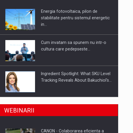
Energia fotovoltaica, pilon de
uselor din piata
stabilitate pentru sistemul energetic
in…
Cum invatam sa spunem nu intr-o
cultura care pedepseste…
Ingredient Spotlight: What SKU Level
Tracking Reveals About Bakuchiol's…
Producatorii si comerciantii care nu
a, preiau compania intr-o tranzactie de peste 25…
WEBINARII
se supun noilor reglementari…
CANON - Colaborarea eficienta a