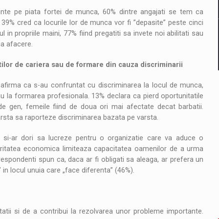
dinte pe piata fortei de munca, 60% dintre angajati se tem ca
39% cred ca locurile lor de munca vor fi ”depasite” peste cinci
 in propriile maini, 77% fiind pregatiti sa invete noi abilitati sau
ia afacere.
ilor de cariera sau de formare din cauza discriminarii
afirma ca s-au confruntat cu discriminarea la locul de munca,
u la formarea profesionala. 13% declara ca pierd oportunitatile
de gen, femeile fiind de doua ori mai afectate decat barbatii.
 varsta sa raporteze discriminarea bazata pe varsta.
 ca si-ar dori sa lucreze pentru o organizatie care va aduce o
ecuritatea economica limiteaza capacitatea oamenilor de a urma
espondenti spun ca, daca ar fi obligati sa aleaga, ar prefera un
in locul unuia care „face diferenta” (46%).
atii si de a contribui la rezolvarea unor probleme importante.