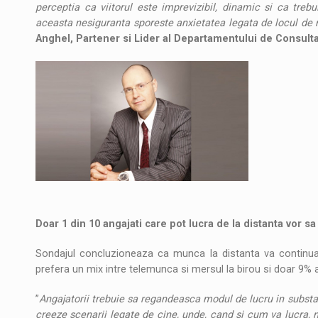
perceptia ca viitorul este imprevizibil, dinamic si ca trebu
aceasta nesiguranta sporeste anxietatea legata de locul de
Anghel, Partener si Lider al Departamentului de Consult
Doar 1 din 10 angajati care pot lucra de la distanta vor sa
Sondajul concluzioneaza ca munca la distanta va continua 
prefera un mix intre telemunca si mersul la birou si doar 9% 
”
Angajatorii trebuie sa regandeasca modul de lucru in substant
creeze scenarii legate de cine, unde, cand si cum va lucra, n