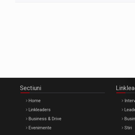
Sectiuni
Linkle
Home
Interv
Linkleaders
Leade
Business & Drive
Busin
Evenimente
Stiri