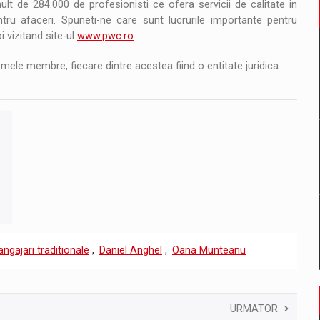
t de 284.000 de profesionisti ce ofera servicii de calitate in
ntru afaceri. Spuneti-ne care sunt lucrurile importante pentru
 vizitand site-ul
www.pwc.ro
.
mele membre, fiecare dintre acestea fiind o entitate juridica.
angajari traditionale
,
Daniel Anghel
,
Oana Munteanu
URMATOR