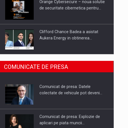
Orange Cybersecure – noua solutie
de securitate cibernetica pentru…
Clifford Chance Badea a asistat
Aukera Energy in obtinerea…
SAPTE PERSONALITATI DIN MEDIUL
COMUNICATE DE PRESA
DE AFACERI, ACADEMIC SI
INSTITUTIONAL…
Comunicat de presa: Datele
Hard Enduro Piatra Craiului 2026,
colectate de vehicule pot deveni…
fueled by benzinariile RO…
Comunicat de presa: Explozie de
aplicari pe piata muncii…