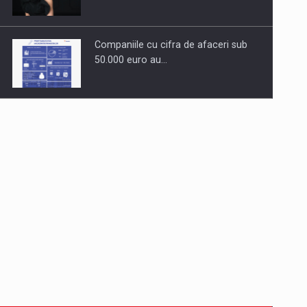
Companiile cu cifra de afaceri sub
50.000 euro au…
Dinu Bumbacea revine in PwC
Romania ca Partener si…
Comunicat de presa: Joburile part-
time reincep sa intre pe…