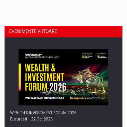
Dinu Bumbacea revine in PwC Romania ca Partener si…
EVENIMENTE VIITOARE
Comunicat de presa: Joburile part-time reincep sa intre pe…
WEALTH & INVESTMENT FORUM 2026
Bucuresti – 22 Oct 2026