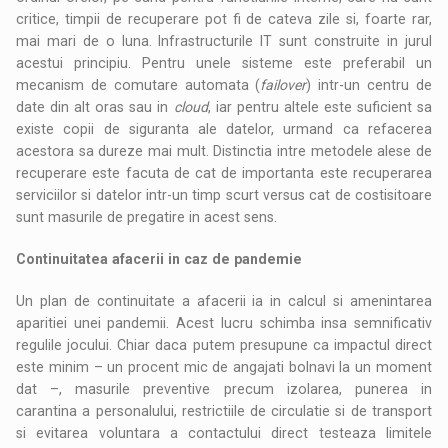
critice, timpii de recuperare pot fi de cateva zile si, foarte rar,
mai mari de o luna. Infrastructurile IT sunt construite in jurul
acestui principiu. Pentru unele sisteme este preferabil un
mecanism de comutare automata (
failover
) intr-un centru de
date din alt oras sau in
cloud
, iar pentru altele este suficient sa
existe copii de siguranta ale datelor, urmand ca refacerea
acestora sa dureze mai mult. Distinctia intre metodele alese de
recuperare este facuta de cat de importanta este recuperarea
serviciilor si datelor intr-un timp scurt versus cat de costisitoare
sunt masurile de pregatire in acest sens.
Continuitatea afacerii in caz de pandemie
Un plan de continuitate a afacerii ia in calcul si amenintarea
aparitiei unei pandemii. Acest lucru schimba insa semnificativ
regulile jocului. Chiar daca putem presupune ca impactul direct
este minim – un procent mic de angajati bolnavi la un moment
dat –, masurile preventive precum izolarea, punerea in
carantina a personalului, restrictiile de circulatie si de transport
si evitarea voluntara a contactului direct testeaza limitele