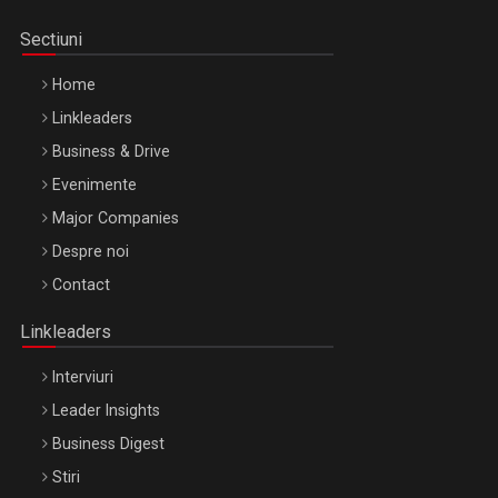
Sectiuni
Home
Linkleaders
Business & Drive
Evenimente
Major Companies
Be Inspired. Make it Happen!, ARTEMIS LETO, ORADEA, 8
Despre noi
Octombrie
Contact
Oradea – 8 Oct 2026
Linkleaders
Interviuri
Leader Insights
Business Digest
Stiri