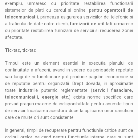
exemplu, urmaresc cu prioritate restabilirea functionarii
sistemelor de plati cu cardul si online; pentru
operatorii de
telecomunicatii
, primeaza asigurarea serviciilor de telefonie si
a traficului de date catre clienti;
furnizorii de utilitati
urmaresc
cu prioritate restabilirea furnizarii de servicii si reducerea zonei
afectate.
Tic-tac, tic-tac
Timpul este un element esential in executia planului de
continuitate a afacerii, avand in vedere ca perioadele repetate
sau lungi de nefunctionare pot produce pagube economice si
de reputatie pentru organizatii. Drept dovada, in aproximativ
toate industriile puternic reglementate (
servicii financiare,
telecomunicatii, energie etc
.) exista norme specifice care
prevad praguri maxime de indisponibilitate pentru anumite tipuri
de servicii. Incalcarea acestora duce la aplicarea unor sanctiuni
care de multe ori sunt consistente.
In general, timpii de recuperare pentru functiunile critice sunt de
ordinul orelor, pe cand pentru functiunile interne, care nu sunt