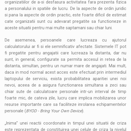
organizatiilor de a-si desfasura activitatea fara prezenta fizica
a personalului in spatiile de lucru. De la aspecte de ordin juridic
si pana la aspecte de ordin practic, este foarte dificil de estimat
cate organizatii sunt cu adevarat pregatite sa functioneze in
aceste situatii pentru mai multe saptamani sau chiar luni.
De asemenea, persoanele care lucreaza cu ajutorul
calculatorului ar fi si ele semnificativ afectate. Sistemele IT pot
fi pregatite pentru angajatii care lucreaza la distanta, dar nu
sunt, in general, configurate sa permita accesul in retea de la
distanta, simultan, pentru un numar mare de angajati. Mai mult,
daca in mod normal acest acces este efectuat prin intermediul
laptopului de serviciu, exista probabilitatea aparitiei unei noi
nevoi, aceea de a asigura functionarea simultana a zeci sau
chiar sute de calculatoare personale intr-un interval de timp
foarte mic, de cateva zile, lucru care implica mobilizarea unor
resurse importante care sa faciliteze inrolarea echipamentelor
personale (
BYOD - Bring Your Own Device
).
„Inima” unei reactii coordonate in timpul unei situatii de criza
este reprezentata de constituirea unei celule de criza la nivelul