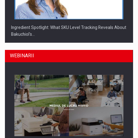
Ingredient Spotlight: What SKU Level Tracking Reveals About
Bakuchiol's…
WEBINARII
Producatorii si comerciantii care nu se supun noilor
reglementari…