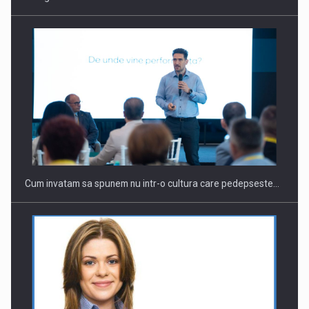
Cum invatam sa spunem nu intr-o cultura care pedepseste…