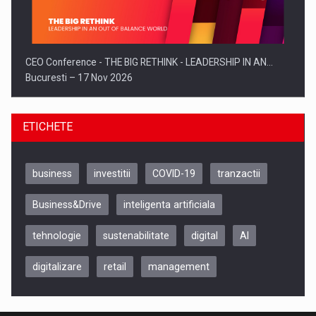
CEO Conference - THE BIG RETHINK - LEADERSHIP IN AN…
Bucuresti – 17 Nov 2026
ETICHETE
business
investitii
COVID-19
tranzactii
Business&Drive
inteligenta artificiala
tehnologie
sustenabilitate
digital
AI
digitalizare
retail
management
Be Inspired. Make it Happen!, CLUJ, 9 Decembrie
Cluj-Napoca – 9 Dec 2026