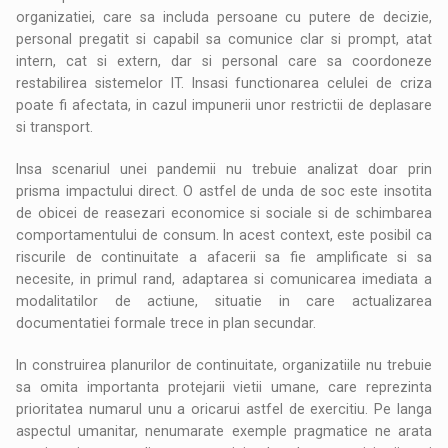
organizatiei, care sa includa persoane cu putere de decizie,
personal pregatit si capabil sa comunice clar si prompt, atat
intern, cat si extern, dar si personal care sa coordoneze
restabilirea sistemelor IT. Insasi functionarea celulei de criza
poate fi afectata, in cazul impunerii unor restrictii de deplasare
si transport.
Insa scenariul unei pandemii nu trebuie analizat doar prin
prisma impactului direct. O astfel de unda de soc este insotita
de obicei de reasezari economice si sociale si de schimbarea
comportamentului de consum. In acest context, este posibil ca
riscurile de continuitate a afacerii sa fie amplificate si sa
necesite, in primul rand, adaptarea si comunicarea imediata a
modalitatilor de actiune, situatie in care actualizarea
documentatiei formale trece in plan secundar.
In construirea planurilor de continuitate, organizatiile nu trebuie
sa omita importanta protejarii vietii umane, care reprezinta
prioritatea numarul unu a oricarui astfel de exercitiu. Pe langa
aspectul umanitar, nenumarate exemple pragmatice ne arata