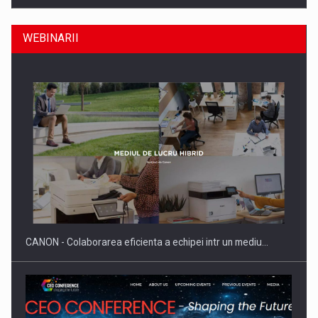
WEBINARII
Producatorii si comerciantii care nu se supun noilor
reglementari…
CANON - Colaborarea eficienta a echipei intr un mediu…