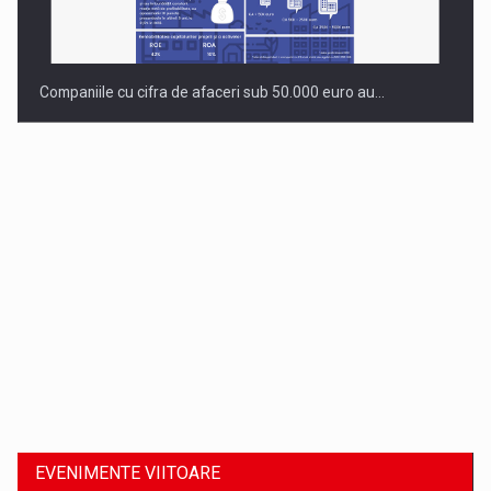
Companiile cu cifra de afaceri sub 50.000 euro au…
Dinu Bumbacea revine in PwC Romania ca Partener si…
EVENIMENTE VIITOARE