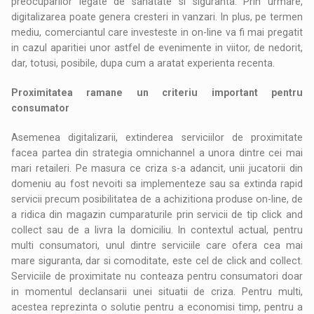
preocuparilor legate de sanatate si siguranta. Prin urmare,
digitalizarea poate genera cresteri in vanzari. In plus, pe termen
mediu, comerciantul care investeste in on-line va fi mai pregatit
in cazul aparitiei unor astfel de evenimente in viitor, de nedorit,
dar, totusi, posibile, dupa cum a aratat experienta recenta.
Proximitatea ramane un criteriu important pentru
consumator
Asemenea digitalizarii, extinderea serviciilor de proximitate
facea partea din strategia omnichannel a unora dintre cei mai
mari retaileri. Pe masura ce criza s-a adancit, unii jucatorii din
domeniu au fost nevoiti sa implementeze sau sa extinda rapid
servicii precum posibilitatea de a achizitiona produse on-line, de
a ridica din magazin cumparaturile prin servicii de tip click and
collect sau de a livra la domiciliu. In contextul actual, pentru
multi consumatori, unul dintre serviciile care ofera cea mai
mare siguranta, dar si comoditate, este cel de click and collect.
Serviciile de proximitate nu conteaza pentru consumatori doar
in momentul declansarii unei situatii de criza. Pentru multi,
acestea reprezinta o solutie pentru a economisi timp, pentru a