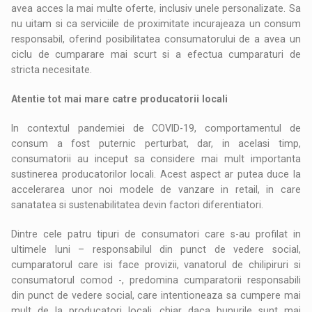
avea acces la mai multe oferte, inclusiv unele personalizate. Sa
nu uitam si ca serviciile de proximitate incurajeaza un consum
responsabil, oferind posibilitatea consumatorului de a avea un
ciclu de cumparare mai scurt si a efectua cumparaturi de
stricta necesitate.
Atentie tot mai mare catre producatorii locali
In contextul pandemiei de COVID-19, comportamentul de
consum a fost puternic perturbat, dar, in acelasi timp,
consumatorii au inceput sa considere mai mult importanta
sustinerea producatorilor locali. Acest aspect ar putea duce la
accelerarea unor noi modele de vanzare in retail, in care
sanatatea si sustenabilitatea devin factori diferentiatori.
Dintre cele patru tipuri de consumatori care s-au profilat in
ultimele luni – responsabilul din punct de vedere social,
cumparatorul care isi face provizii, vanatorul de chilipiruri si
consumatorul comod -, predomina cumparatorii responsabili
din punct de vedere social, care intentioneaza sa cumpere mai
mult de la producatori locali, chiar daca bunurile sunt mai