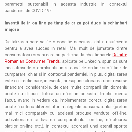
parametri sustenabili in aceasta industrie in contextul
pandemiei de COVID-19?
Investitiile in on-line pe timp de criza pot duce la schimbari
majore
Digitalizarea pare sa fie o conditie necesara, dat nu suficienta
pentru a avea succes in retail. Mai mult de jumatate dintre
consumatorii romani care au participat la chestionarele
Deloitte
Romanian Consumer Trends
, aplicate pe LinkedIn, spun ca sunt
inca atrasi de o combinatie intre canalele on-line si off-line de
cumparare, chiar si in contextul pandemiei. In plus, digitalizarea
este o directie care, in esenta, presupune alocarea unor resurse
financiare considerabile, de care multe companii din domeniu
poate nu dispun. Totusi, un efort in aceasta directie merita
facut, avand in vedere ca, implementata corect, digitalizarea
poate fi criteriu diferentiator in alegerile consumatorilor (preturi
mai mici comparativ cu aceleasi produse vandute off-line,
achizitionarea si livrarea cumparaturilor on-line, efectuarea
platilor on-line etc.), in contextul acordarii unei atentii sporite