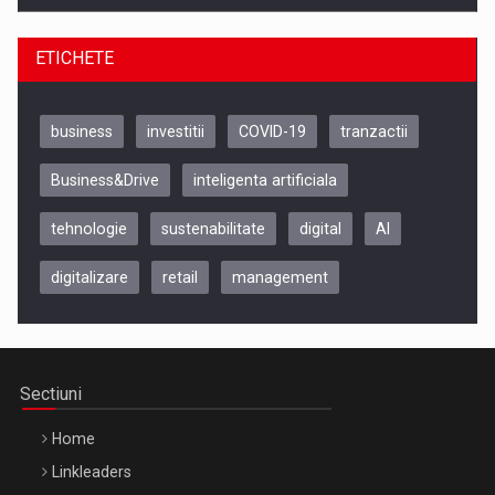
ETICHETE
business
investitii
COVID-19
tranzactii
Business&Drive
inteligenta artificiala
tehnologie
sustenabilitate
digital
AI
digitalizare
retail
management
Be Inspired. Make it Happen!, CLUJ, 9 Decembrie
Cluj-Napoca – 9 Dec 2026
Sectiuni
Home
Linkleaders