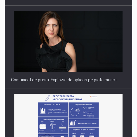
Hard Enduro Piatra Craiului 2026, fueled by benzinariile RO…
Comunicat de presa: Explozie de aplicari pe piata muncii…