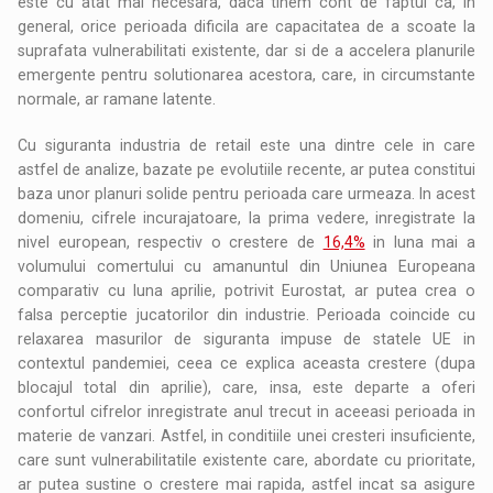
este cu atat mai necesara, daca tinem cont de faptul ca, in
general, orice perioada dificila are capacitatea de a scoate la
suprafata vulnerabilitati existente, dar si de a accelera planurile
emergente pentru solutionarea acestora, care, in circumstante
normale, ar ramane latente.
Cu siguranta industria de retail este una dintre cele in care
astfel de analize, bazate pe evolutiile recente, ar putea constitui
baza unor planuri solide pentru perioada care urmeaza. In acest
domeniu, cifrele incurajatoare, la prima vedere, inregistrate la
nivel european, respectiv o crestere de
16,4%
in luna mai a
volumului comertului cu amanuntul din Uniunea Europeana
comparativ cu luna aprilie, potrivit Eurostat, ar putea crea o
falsa perceptie jucatorilor din industrie. Perioada coincide cu
relaxarea masurilor de siguranta impuse de statele UE in
contextul pandemiei, ceea ce explica aceasta crestere (dupa
blocajul total din aprilie), care, insa, este departe a oferi
confortul cifrelor inregistrate anul trecut in aceeasi perioada in
materie de vanzari. Astfel, in conditiile unei cresteri insuficiente,
care sunt vulnerabilitatile existente care, abordate cu prioritate,
ar putea sustine o crestere mai rapida, astfel incat sa asigure