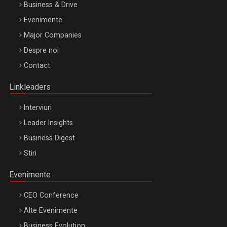
Business & Drive
Evenimente
Major Companies
Be Inspired. Make it Happen!, ARTEMIS LETO, ORADEA, 8
Despre noi
Octombrie
Contact
Oradea – 8 Oct 2026
Linkleaders
Interviuri
Leader Insights
Business Digest
Stiri
Evenimente
CEO Conference
Alte Evenimente
Business Evolution