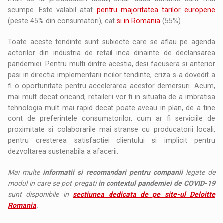
scumpe. Este valabil atat
pentru majoritatea tarilor europene
(peste 45% din consumatori), cat
si in Romania
(55%).
Toate aceste tendinte sunt subiecte care se aflau pe agenda
actorilor din industria de retail inca dinainte de declansarea
pandemiei. Pentru multi dintre acestia, desi facusera si anterior
pasi in directia implementarii noilor tendinte, criza s-a dovedit a
fi o oportunitate pentru accelerarea acestor demersuri. Acum,
mai mult decat oricand, retailerii vor fi in situatia de a imbratisa
tehnologia mult mai rapid decat poate aveau in plan, de a tine
cont de preferintele consumatorilor, cum ar fi serviciile de
proximitate si colaborarile mai stranse cu producatorii locali,
pentru cresterea satisfactiei clientului si implicit pentru
dezvoltarea sustenabila a afacerii.
Mai multe
informatii si recomandari pentru companii
legate de
modul in care se pot pregati
in contextul pandemiei de COVID-19
sunt disponibile in
sectiunea dedicata de pe site-ul Deloitte
Romania
.