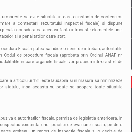
urmareste sa evite situatiile in care o instanta de contencios
mare a contestarii rezultatului inspectiei fiscale) si dispune
ta penala considera ca aceeasi fapta intruneste elementele unei
taxelor si a penalitatilor catre stat.
cedura Fiscala putea sa ridice o serie de intrebari, autoritatile
 din Codul de procedura fiscala (aprobata prin Ordinul ANAF nr.
odalitatile in care organele fiscale vor proceda intr-o astfel de
care a articolului 131 este laudabila si in masura sa minimizeze
lor statului, insa aceasta nu poate sa acopere toate situatiile
ziva a autoritatilor fiscale, permisa de legislatia anterioara. In
i suspectau existenta unor practici de evaziune fiscala, pe de o
 parte emiteau un raport de inspectie fiscala si o decizie de