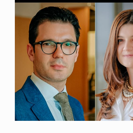
Producatorii si comerciantii care nu se sup
ARTICOLE
LEADERSHIP IN MISCARE
INTERVIURI
CU BATERIILE PERMANENT INCARCATE
INTERVIURI
PUTTING ROMANIAN CORPORATE COMPANI
INTERVIURI
OUR EDGE WILL COME FROM BEING THE M
INTERVIURI
COFFEE IS OUR LOVE LANGUAGE
INTERVIURI
Hard Enduro Piatra Craiului 2026, fueled by
STIRI
Fondul de investitii BoldMind si echipa de 
STIRI
RANGE ROVER DEZVALUIE AL CINCILEA ME
STIRI