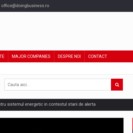
office@doingbusiness.ro
TE
MAJOR COMPANIES
DESPRE NOI
CONTACT
ntru sistemul energetic in contextul starii de alerta
are pedepseste granitele?
ing Reveals About Bakuchiol's Evolution