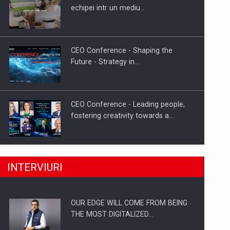
Proteinmaxxing and the Future of
echipei intr un mediu…
Protein Demand
CEO Conference - Shaping the
Future - Strategy in…
CEO Conference - Leading people,
fostering creativity towards a…
CEO Conference - Shaping The
INTERVIURI
Future - Technology and…
OUR EDGE WILL COME FROM BEING
Webinar - Business Evolution-
THE MOST DIGITALIZED…
RETHINK STRATEGY-Finantare