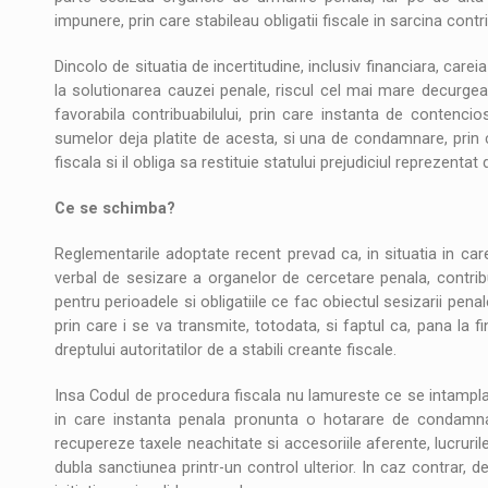
impunere, prin care stabileau obligatii fiscale in sarcina contri
Dincolo de situatia de incertitudine, inclusiv financiara, carei
la solutionarea cauzei penale, riscul cel mai mare decurgea 
favorabila contribuabilului, prin care instanta de contencios
sumelor deja platite de acesta, si una de condamnare, prin 
fiscala si il obliga sa restituie statului prejudiciul reprezentat 
Ce se schimba?
Reglementarile adoptate recent prevad ca, in situatia in care,
verbal de sesizare a organelor de cercetare penala, contribu
pentru perioadele si obligatiile ce fac obiectul sesizarii penal
prin care i se va transmite, totodata, si faptul ca, pana la 
dreptului autoritatilor de a stabili creante fiscale.
Insa Codul de procedura fiscala nu lamureste ce se intampla c
in care instanta penala pronunta o hotarare de condamnare 
recupereze taxele neachitate si accesoriile aferente, lucrurile
dubla sanctiunea printr-un control ulterior. In caz contrar, 