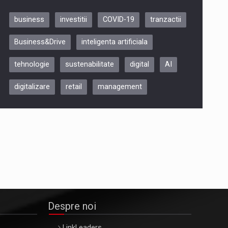
business
investitii
COVID-19
tranzactii
Be Inspired. Make it Happen!,
Business&Drive
inteligenta artificiala
ARTEMIS LETO, ORADEA, 8
Octombrie
tehnologie
sustenabilitate
digital
AI
Oradea – 8 Oct 2026
digitalizare
retail
management
Despre noi
LinkLeaders