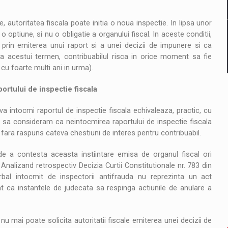
autoritatea fiscala poate initia o noua inspectie. In lipsa unor
o optiune, si nu o obligatie a organului fiscal. In aceste conditii,
 prin emiterea unui raport si a unei decizii de impunere si ca
a acestui termen, contribuabilul risca in orice moment sa fie
 cu foarte multi ani in urma).
ortului de inspectie fiscala
va intocmi raportul de inspectie fiscala echivaleaza, practic, cu
fi sa consideram ca neintocmirea raportului de inspectie fiscala
n fara raspuns cateva chestiuni de interes pentru contribuabil.
i de a contesta aceasta instiintare emisa de organul fiscal ori
nalizand retrospectiv Decizia Curtii Constitutionale nr. 783 din
rbal intocmit de inspectorii antifrauda nu reprezinta un act
at ca instantele de judecata sa respinga actiunile de anulare a
l nu mai poate solicita autoritatii fiscale emiterea unei decizii de