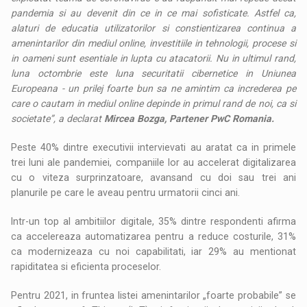
pandemia si au devenit din ce in ce mai sofisticate. Astfel ca,
alaturi de educatia utilizatorilor si constientizarea continua a
amenintarilor din mediul online, investitiile in tehnologii, procese si
in oameni sunt esentiale in lupta cu atacatorii. Nu in ultimul rand,
luna octombrie este luna securitatii cibernetice in Uniunea
Europeana - un prilej foarte bun sa ne amintim ca increderea pe
care o cautam in mediul online depinde in primul rand de noi, ca si
societate”, a declarat
Mircea Bozga, Partener PwC Romania.
Peste 40% dintre executivii intervievati au aratat ca in primele
trei luni ale pandemiei, companiile lor au accelerat digitalizarea
cu o viteza surprinzatoare, avansand cu doi sau trei ani
planurile pe care le aveau pentru urmatorii cinci ani.
Intr-un top al ambitiilor digitale, 35% dintre respondenti afirma
ca accelereaza automatizarea pentru a reduce costurile, 31%
ca modernizeaza cu noi capabilitati, iar 29% au mentionat
rapiditatea si eficienta proceselor.
Pentru 2021, in fruntea listei amenintarilor „foarte probabile” se