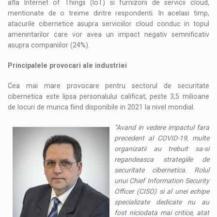
afla Internet of Things (IoT) si furnizorii de servicii cloud,
mentionate de o treime dintre respondenti. In acelasi timp,
atacurile cibernetice asupra serviciilor cloud conduc in topul
amenintarilor care vor avea un impact negativ semnificativ
asupra companiilor (24%).
Principalele provocari ale industriei
Cea mai mare provocare pentru sectorul de securitate
cibernetica este lipsa personalului calificat, peste 3,5 milioane
de locuri de munca fiind disponibile in 2021 la nivel mondial.
”Avand in vedere impactul fara
precedent al COVID-19, multe
organizatii au trebuit sa-si
regandeasca strategiile de
securitate cibernetica. Rolul
unui Chief Information Security
Officer (CISO) si al unei echipe
specializate dedicate nu au
fost niciodata mai critice, atat