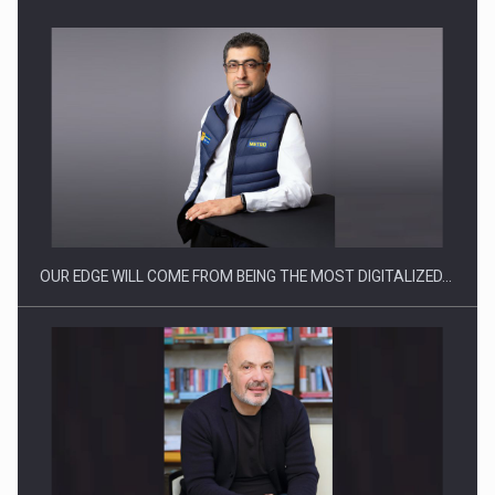
CEO Conference - Shaping The Future - Technology and…
OUR EDGE WILL COME FROM BEING THE MOST DIGITALIZED…
Webinar - Business Evolution-RETHINK STRATEGY-Finantare