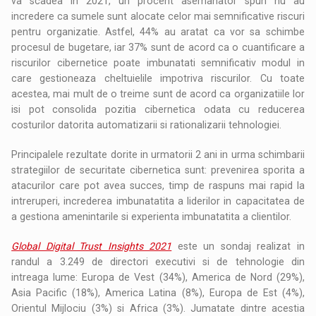
va scadea in 2021, un procent asemanator spun nu au
incredere ca sumele sunt alocate celor mai semnificative riscuri
pentru organizatie. Astfel, 44% au aratat ca vor sa schimbe
procesul de bugetare, iar 37% sunt de acord ca o cuantificare a
riscurilor cibernetice poate imbunatati semnificativ modul in
care gestioneaza cheltuielile impotriva riscurilor. Cu toate
acestea, mai mult de o treime sunt de acord ca organizatiile lor
isi pot consolida pozitia cibernetica odata cu reducerea
costurilor datorita automatizarii si rationalizarii tehnologiei.
Principalele rezultate dorite in urmatorii 2 ani in urma schimbarii
strategiilor de securitate cibernetica sunt: prevenirea sporita a
atacurilor care pot avea succes, timp de raspuns mai rapid la
intreruperi, increderea imbunatatita a liderilor in capacitatea de
a gestiona amenintarile si experienta imbunatatita a clientilor.
Global Digital Trust Insights 2021
este un sondaj realizat in
randul a 3.249 de directori executivi si de tehnologie din
intreaga lume: Europa de Vest (34%), America de Nord (29%),
Asia Pacific (18%), America Latina (8%), Europa de Est (4%),
Orientul Mijlociu (3%) si Africa (3%). Jumatate dintre acestia