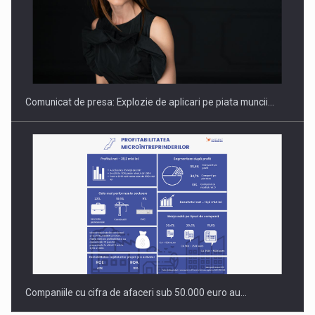
Hard Enduro Piatra Craiului 2026, fueled by benzinariile RO…
Comunicat de presa: Explozie de aplicari pe piata muncii…
Companiile cu cifra de afaceri sub 50.000 euro au…