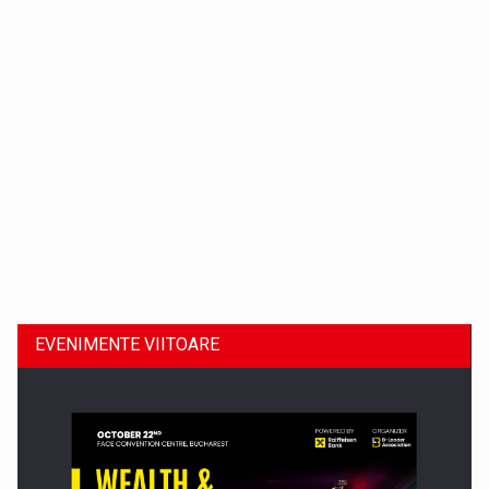
Dinu Bumbacea revine in PwC Romania ca Partener si…
EVENIMENTE VIITOARE