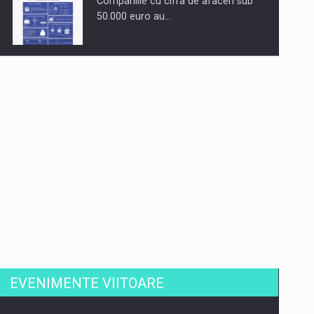
Companiile cu cifra de afaceri sub
50.000 euro au…
Dinu Bumbacea revine in PwC
Romania ca Partener si…
Comunicat de presa: Joburile part-
time reincep sa intre pe…
EVENIMENTE VIITOARE