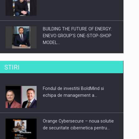
BUILDING THE FUTURE OF ENERGY:
ENEVO GROUP’S ONE-STOP-SHOP
MODEL…
ROOTED IN ROMANIA, BUILT TO
STIRI
DELIVER TECHNOLOGY FOR THE…
Fondul de investitii BoldMind si
PUTTING ROMANIAN CORPORATE
echipa de management a…
COMPANIES ON THE INTERNATIONAL
BUSINESS SCENE
Orange Cybersecure – noua solutie
de securitate cibernetica pentru…