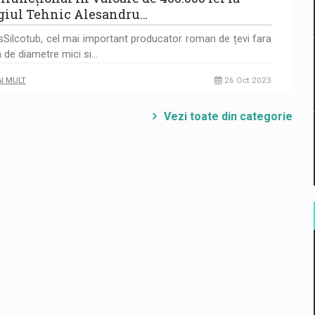
giul Tehnic Alesandru…
sSilcotub, cel mai important producator roman de țevi fara
 de diametre mici si…
AI MULT
26 Oct 2023
Vezi toate din categorie