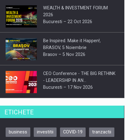
WEALTH & INVESTMENT FORUM
2026
Bucuresti – 22 Oct 2026
Be Inspired. Make it Happen!,
BRASOV, 5 Noiembrie
Brasov – 5 Nov 2026
CEO Conference - THE BIG RETHINK
- LEADERSHIP IN AN…
Bucuresti – 17 Nov 2026
Be Inspired. Make it Happen!, CLUJ, 9
ETICHETE
Decembrie
Cluj-Napoca – 9 Dec 2026
business
investitii
COVID-19
tranzactii
Be Inspired. Make it Happen!,