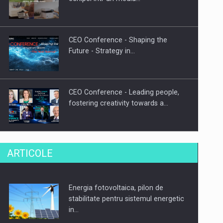
CEO Conference - Shaping the
Future - Strategy in…
CEO Conference - Leading people,
fostering creativity towards a…
CEO Conference - Shaping The
ARTICOLE
Future - Technology and…
Energia fotovoltaica, pilon de
Webinar - Business Evolution-
stabilitate pentru sistemul energetic
RETHINK STRATEGY-Finantare
in…
Investitii Digitalizare