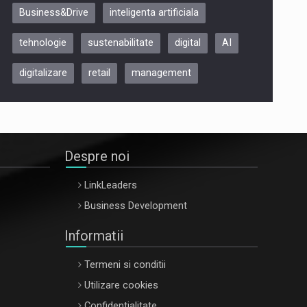
Business&Drive
inteligenta artificiala
ARTEMIS LETO, ORADEA, 8
Octombrie
tehnologie
sustenabilitate
digital
AI
Oradea – 8 Oct 2026
digitalizare
retail
management
Despre noi
LinkLeaders
Business Development
Informatii
Termeni si conditii
Utilizare cookies
Confidentialitate