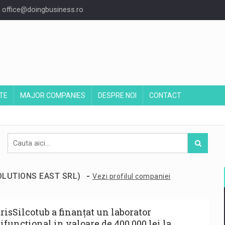
office@doingbusiness.ro
TE
MAJOR COMPANIES
DESPRE NOI
CONTACT
-
SOLUTIONS EAST SRL)
Vezi profilul companiei
risSilcotub a finanțat un laborator
ifuncțional in valoare de 400.000 lei la