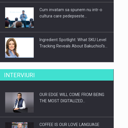
Cum invatam sa spunem nu intr-o
cultura care pedepseste…
Ingredient Spotlight: What SKU Level
Tracking Reveals About Bakuchiol's…
Producatorii si comerciantii care nu
INTERVIURI
se supun noilor reglementari…
OUR EDGE WILL COME FROM BEING
Proteinmaxxing and the Future of
THE MOST DIGITALIZED…
Protein Demand
COFFEE IS OUR LOVE LANGUAGE