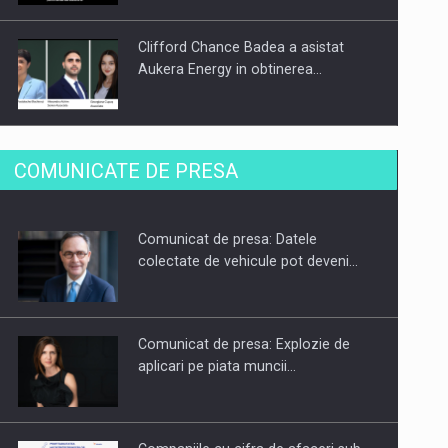
Clifford Chance Badea a asistat
Aukera Energy in obtinerea…
SAPTE PERSONALITATI DIN MEDIUL
COMUNICATE DE PRESA
DE AFACERI, ACADEMIC SI
INSTITUTIONAL…
Comunicat de presa: Datele
Hard Enduro Piatra Craiului 2026,
colectate de vehicule pot deveni…
fueled by benzinariile RO…
Comunicat de presa: Explozie de
aplicari pe piata muncii…