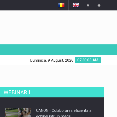
07:30:04 AM
Duminica, 9 August, 2026
WEBINARII
CANON - Colaborarea eficienta a
echipei intr un mediu…