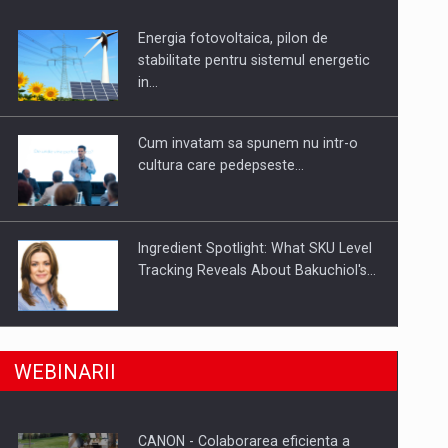
Energia fotovoltaica, pilon de
uselor din piata
stabilitate pentru sistemul energetic
in…
Cum invatam sa spunem nu intr-o
cultura care pedepseste…
Ingredient Spotlight: What SKU Level
Tracking Reveals About Bakuchiol's…
Producatorii si comerciantii care nu
a, preiau compania intr-o tranzactie de peste 25…
WEBINARII
se supun noilor reglementari…
CANON - Colaborarea eficienta a