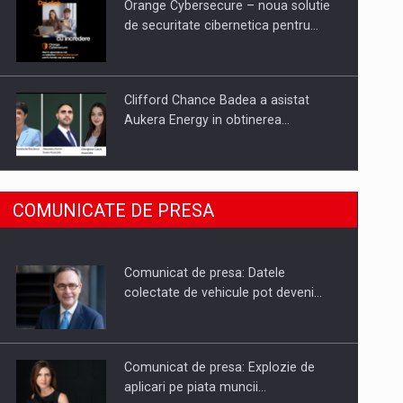
Orange Cybersecure – noua solutie
de securitate cibernetica pentru…
Clifford Chance Badea a asistat
Aukera Energy in obtinerea…
SAPTE PERSONALITATI DIN MEDIUL
COMUNICATE DE PRESA
DE AFACERI, ACADEMIC SI
INSTITUTIONAL…
Comunicat de presa: Datele
Hard Enduro Piatra Craiului 2026,
colectate de vehicule pot deveni…
fueled by benzinariile RO…
Comunicat de presa: Explozie de
aplicari pe piata muncii…