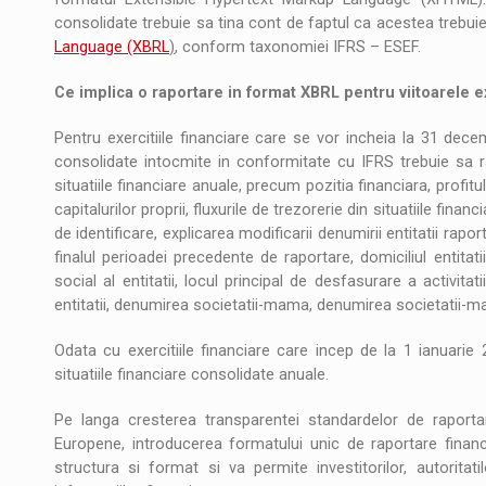
consolidate trebuie sa tina cont de faptul ca acestea trebui
Language (XBRL
)
, conform taxonomiei IFRS – ESEF.
Ce implica o raportare in format XBRL pentru viitoarele ex
Pentru exercitiile financiare care se vor incheia la 31 decem
consolidate intocmite in conformitate cu IFRS trebuie sa ra
situatiile financiare anuale, precum pozitia financiara, profitul
capitalurilor proprii, fluxurile de trezorerie din situatiile fin
de identificare, explicarea modificarii denumirii entitatii rapo
finalul perioadei precedente de raportare, domiciliul entitatii
social al entitatii, locul principal de desfasurare a activitatii
entitatii, denumirea societatii-mama, denumirea societatii-ma
Odata cu exercitiile financiare care incep de la 1 ianuarie 
situatiile financiare consolidate anuale.
Pe langa cresterea transparentei standardelor de raportare
Europene, introducerea formatului unic de raportare financ
structura si format si va permite investitorilor, autorita