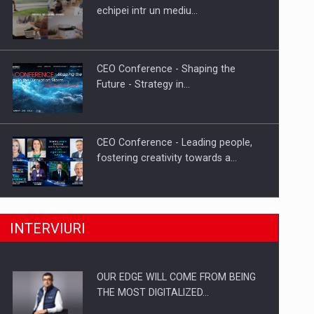
Proteinmaxxing and the Future of
echipei intr un mediu…
Protein Demand
CEO Conference - Shaping the
Future - Strategy in…
CEO Conference - Leading people,
fostering creativity towards a…
CEO Conference - Shaping The
INTERVIURI
Future - Technology and…
OUR EDGE WILL COME FROM BEING
Webinar - Business Evolution-
THE MOST DIGITALIZED…
RETHINK STRATEGY-Finantare