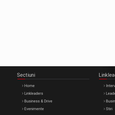
Sectiuni
Linkle
Home
Interv
Linkleaders
Leade
Business & Drive
Busin
Evenimente
Stiri