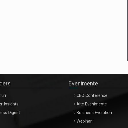
aders
Evenimente
iuri
CEO Conference
r Insights
Alte Evenimente
ess Digest
Business Evolution
Webinarii