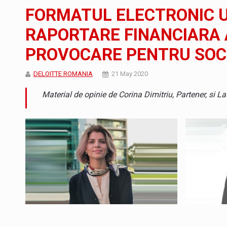
Noul Mercedes-Benz VLE este acum disponib
STIRI
FORMATUL ELECTRONIC U
JAECOO 5 SHS-H a ajuns in Romania
STIRI
RAPORTARE FINANCIARA 
PROVOCARE PENTRU SOCI
Proteinmaxxing and the Future of Protein
ARTICOLE
DELOITTE ROMANIA
21 May 2020
Material de opinie de Corina Dimitriu, Partener, si