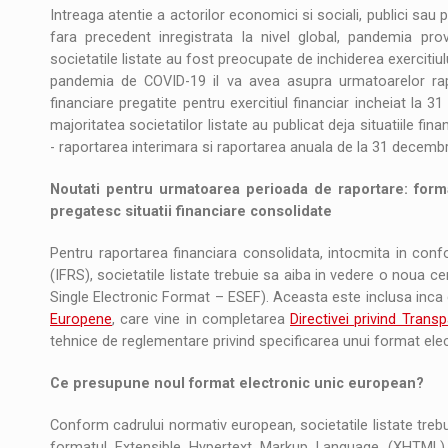
Intreaga atentie a actorilor economici si sociali, publici sau p
fara precedent inregistrata la nivel global, pandemia pr
societatile listate au fost preocupate de inchiderea exercitiul
pandemia de COVID-19 il va avea asupra urmatoarelor raport
financiare pregatite pentru exercitiul financiar incheiat la 
majoritatea societatilor listate au publicat deja situatiile f
- raportarea interimara si raportarea anuala de la 31 decembr
Noutati pentru urmatoarea perioada de raportare: forma
pregatesc situatii financiare consolidate
Pentru raportarea financiara consolidata, intocmita in conf
(IFRS), societatile listate trebuie sa aiba in vedere o noua 
Single Electronic Format – ESEF). Aceasta este inclusa inca
Europene
, care vine in completarea
Directivei privind Tran
tehnice de reglementare privind specificarea unui format elec
Ce presupune noul format electronic unic european?
Conform cadrului normativ european, societatile listate trebui
formatul Extensible Hypertext Markup Language (XHTML). In