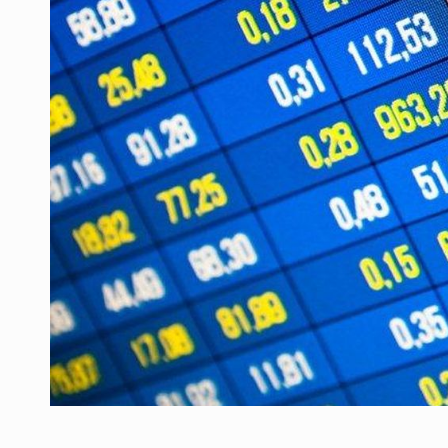
Producatorii si comerciantii care nu se sup
ARTICOLE
LEADERSHIP IN MISCARE
INTERVIURI
CU BATERIILE PERMANENT INCARCATE
INTERVIURI
PUTTING ROMANIAN CORPORATE COMPANI
INTERVIURI
OUR EDGE WILL COME FROM BEING THE M
INTERVIURI
COFFEE IS OUR LOVE LANGUAGE
INTERVIURI
Hard Enduro Piatra Craiului 2026, fueled by
STIRI
Fondul de investitii BoldMind si echipa de 
STIRI
RANGE ROVER DEZVALUIE AL CINCILEA ME
STIRI