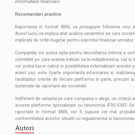
informatiilor financiare.
Recomandari practice
Raportarea in format XBRL va presupune folosirea unui s
Acest lucru va implica atat analiza variantelor pe care societa
implicatii de ordin bugetar pentru exercitiul financiar urmator.
Companiile vor putea opta pentru dezvoltarea interna a softw
cerintelor pe care acesta trebuie sa le indeplineasca, cat si d
vor putea lua in calcul si posibilitatea externalizarii acestui 
acest caz, este foarte importanta informarea si realizarea 
facilitatilor oferite de fiecare platforma in parte, precum s
sistemele de raportare ale societatii.
Indiferent de varianta pe care compania o alege, un criteriu 
acestei platforme specializate cu taxonomia IFRS-ESEF. De 
raportate in format XBRL vor fi supuse cel mai probabil a
conformitatea acestor situatii cu regulamentul si taxonomia
Autori