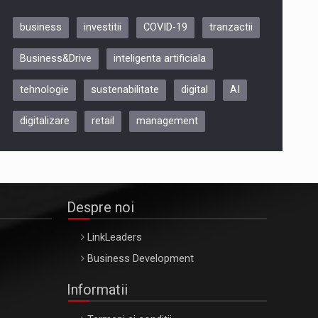
business
investitii
COVID-19
tranzactii
Be Inspired. Make it Happen!,
Business&Drive
inteligenta artificiala
ARTEMIS LETO, ORADEA, 8
Octombrie
tehnologie
sustenabilitate
digital
AI
Oradea – 8 Oct 2026
digitalizare
retail
management
Despre noi
LinkLeaders
Business Development
Informatii