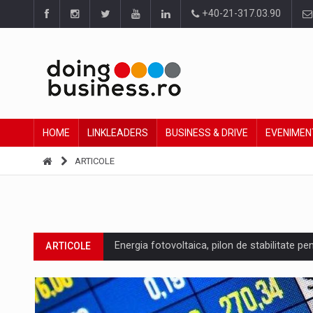
+40-21-317.03.90
HOME
LINKLEADERS
BUSINESS & DRIVE
EVENIMEN
ARTICOLE
Energia fotovoltaica, pilon de stabilitate pe
ARTICOLE
Cum invatam sa spunem nu intr-o cultura c
ARTICOLE
Ingredient Spotlight: What SKU Level Track
ARTICOLE