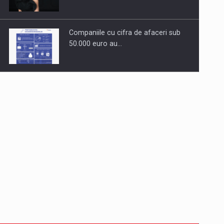
Companiile cu cifra de afaceri sub
50.000 euro au…
Dinu Bumbacea revine in PwC
Romania ca Partener si…
Comunicat de presa: Joburile part-
time reincep sa intre pe…