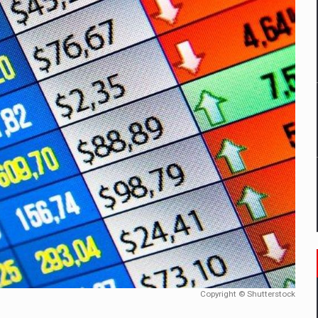
un noilor reglementari UE privind ambalajele pot risca retragerea prod
ES ON THE INTERNATIONAL BUSINESS SCENE
OST DIGITALIZED WHOLESALER IN ROMANIA
 benzinariile RO concept OSCAR – peste 500 de participanti
management a Pall-Ex, liderul pietei de transport paletizat din Romani
MBRU AL FAMILIEI: RANGE ROVER GT
Copyright © Shutterstock