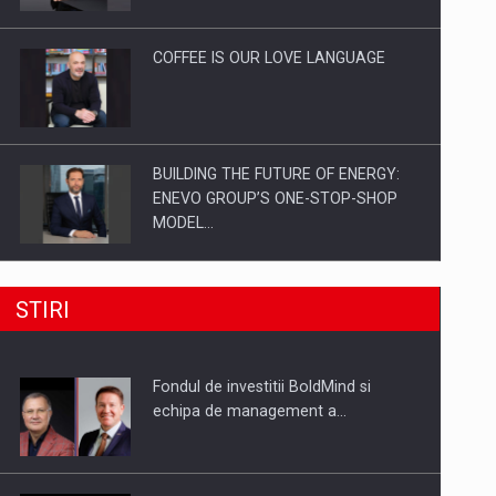
Investitii Digitalizare
COFFEE IS OUR LOVE LANGUAGE
BUILDING THE FUTURE OF ENERGY:
ENEVO GROUP’S ONE-STOP-SHOP
MODEL…
ROOTED IN ROMANIA, BUILT TO
STIRI
DELIVER TECHNOLOGY FOR THE…
Fondul de investitii BoldMind si
PUTTING ROMANIAN CORPORATE
echipa de management a…
COMPANIES ON THE INTERNATIONAL
BUSINESS SCENE