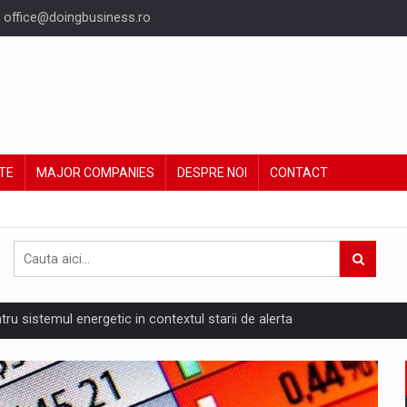
office@doingbusiness.ro
TE
MAJOR COMPANIES
DESPRE NOI
CONTACT
ntru sistemul energetic in contextul starii de alerta
are pedepseste granitele?
ing Reveals About Bakuchiol's Evolution