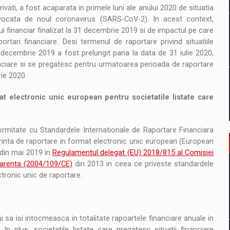
rivati, a fost acaparata in primele luni ale anului 2020 de situatia
ovocata de noul coronavirus (SARS-CoV-2). In acest context,
ui financiar finalizat la 31 decembrie 2019 si de impactul pe care
ari financiare. Desi termenul de raportare privind situatiile
31 decembrie 2019 a fost prelungit pana la data de 31 iulie 2020,
inanciare si se pregatesc pentru urmatoarea perioada de raportare
ie 2020.
t electronic unic european pentru societatile listate care
ormitate cu Standardele Internationale de Raportare Financiara
cerinta de raportare in format electronic unic european (European
 din mai 2019 in
Regulamentul delegat (EU) 2018/815 al Comisiei
sparenta (2004/109/CE)
din 2013 in ceea ce priveste standardele
tronic unic de raportare.
 sa isi intocmeasca in totalitate rapoartele financiare anuale in
 plus, societatile listate care pregatesc situatii financiare