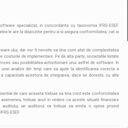
oftware specializat, in concordanta cu taxonomia IFRS-ESEF.
tea le are la dispozitie pentru a-si asigura conformitatea, cat si
are-ului, dar vor fi nevoite sa tina cont atat de complexitatea
e costurile de implementare. Pe de alta parte, societatile listate
proces sau posibilitatea achizitionarii unui astfel de software. In
unei analize din timp care sa ajute la identificarea corecta a
i a capacitatii acestora de integrarea, daca se doreste, cu alte
esential de care aceasta trebuie sa tina cont este conformitatea
asemenea, trebuie avut in vedere ca aceste situatii financiare
uditului, iar auditorul va trebuie sa emita o opinie privind
 IFRS-ESEF.