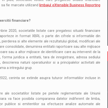
e sa fie marcate utilizand
limbajul eXtensible Business Reporting
ercitii financiare?
brie 2020, societatile listate care pregatesc situatii financiare
porteze in format XBRL o parte din cifrele si informatiile din
, pierderea si alte elemente ale rezultatului global, modificari ale
anciare consolidate, denumirea entitatii raportoare sau alte mijloace
rtoare sau a altor mijloace de identificare care au intervenit de la
, forma juridica a entitatii, tara de inregistrare, adresa sediului
, descrierea naturii operatiunilor si a principalelor activitati ale
ma a intregului grup.
2022, cerinta se extinde asupra tuturor informatiilor incluse in
 ale societatilor listate pe pietele reglementate ale Uniunii
iara va face posibila compararea datelor indiferent de limba,
tilor publice si emitentilor sa efectueze analize automate ale