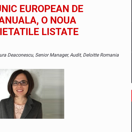
il pentru comanda intr-o gama extinsa de variante atragatoare
NIC EUROPEAN DE
ANUALA, O NOUA
ETATILE LISTATE
 Demand
 Laura Deaconescu, Senior Manager, Audit, Deloitte Romania