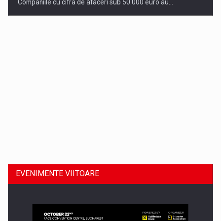
Companiile cu cifra de afaceri sub 50.000 euro au…
Dinu Bumbacea revine in PwC Romania ca Partener si…
EVENIMENTE VIITOARE