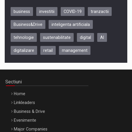
business
investitii
COVID-19
tranzactii
Business&Drive
inteligenta artificiala
tehnologie
sustenabilitate
digital
AI
digitalizare
retail
management
Be Inspired. Make it Happen!, CLUJ, 9 Decembrie
Cluj-Napoca – 9 Dec 2026
Sectiuni
Home
Linkleaders
Business & Drive
Evenimente
Major Companies