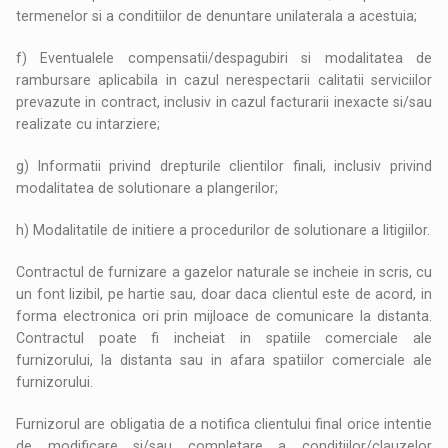
termenelor si a conditiilor de denuntare unilaterala a acestuia;
f) Eventualele compensatii/despagubiri si modalitatea de
rambursare aplicabila in cazul nerespectarii calitatii serviciilor
prevazute in contract, inclusiv in cazul facturarii inexacte si/sau
realizate cu intarziere;
g) Informatii privind drepturile clientilor finali, inclusiv privind
modalitatea de solutionare a plangerilor;
h) Modalitatile de initiere a procedurilor de solutionare a litigiilor.
Contractul de furnizare a gazelor naturale se incheie in scris, cu
un font lizibil, pe hartie sau, doar daca clientul este de acord, in
forma electronica ori prin mijloace de comunicare la distanta.
Contractul poate fi incheiat in spatiile comerciale ale
furnizorului, la distanta sau in afara spatiilor comerciale ale
furnizorului.
Furnizorul are obligatia de a notifica clientului final orice intentie
de modificare si/sau completare a conditiilor/clauzelor