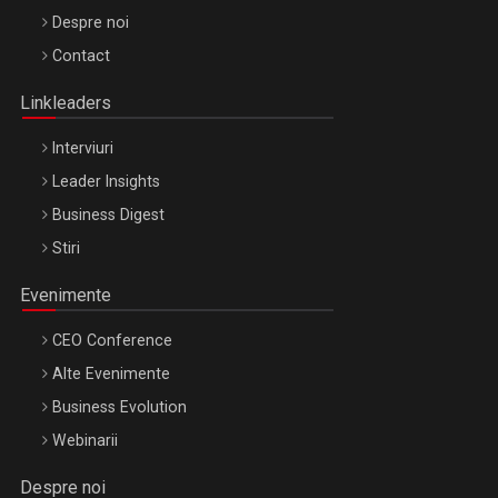
Be Inspired. Make it Happen!, ARTEMIS LETO, ORADEA, 8
Despre noi
Octombrie
Contact
Oradea – 8 Oct 2026
Linkleaders
Interviuri
Leader Insights
Business Digest
Stiri
Evenimente
CEO Conference
Alte Evenimente
Business Evolution
Webinarii
Despre noi