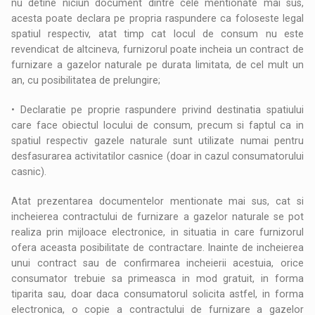
nu detine niciun document dintre cele mentionate mai sus,
acesta poate declara pe propria raspundere ca foloseste legal
spatiul respectiv, atat timp cat locul de consum nu este
revendicat de altcineva, furnizorul poate incheia un contract de
furnizare a gazelor naturale pe durata limitata, de cel mult un
an, cu posibilitatea de prelungire;
• Declaratie pe proprie raspundere privind destinatia spatiului
care face obiectul locului de consum, precum si faptul ca in
spatiul respectiv gazele naturale sunt utilizate numai pentru
desfasurarea activitatilor casnice (doar in cazul consumatorului
casnic).
Atat prezentarea documentelor mentionate mai sus, cat si
incheierea contractului de furnizare a gazelor naturale se pot
realiza prin mijloace electronice, in situatia in care furnizorul
ofera aceasta posibilitate de contractare. Inainte de incheierea
unui contract sau de confirmarea incheierii acestuia, orice
consumator trebuie sa primeasca in mod gratuit, in forma
tiparita sau, doar daca consumatorul solicita astfel, in forma
electronica, o copie a contractului de furnizare a gazelor