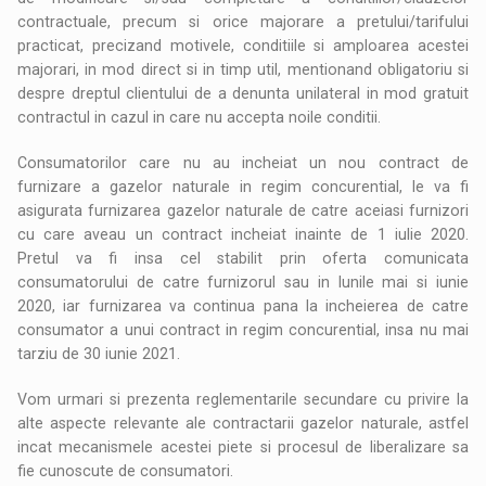
contractuale, precum si orice majorare a pretului/tarifului
practicat, precizand motivele, conditiile si amploarea acestei
majorari, in mod direct si in timp util, mentionand obligatoriu si
despre dreptul clientului de a denunta unilateral in mod gratuit
contractul in cazul in care nu accepta noile conditii.
Consumatorilor care nu au incheiat un nou contract de
furnizare a gazelor naturale in regim concurential, le va fi
asigurata furnizarea gazelor naturale de catre aceiasi furnizori
cu care aveau un contract incheiat inainte de 1 iulie 2020.
Pretul va fi insa cel stabilit prin oferta comunicata
consumatorului de catre furnizorul sau in lunile mai si iunie
2020, iar furnizarea va continua pana la incheierea de catre
consumator a unui contract in regim concurential, insa nu mai
tarziu de 30 iunie 2021.
Vom urmari si prezenta reglementarile secundare cu privire la
alte aspecte relevante ale contractarii gazelor naturale, astfel
incat mecanismele acestei piete si procesul de liberalizare sa
fie cunoscute de consumatori.