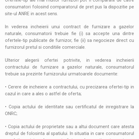
Ofertele-tip ale mai multor furnizori pot fi comparate de catre
consumatori folosind comparatorul de pret pus la dispozitie pe
site-ul ANRE in acest sens.
In vederea incheierii unui contract de furnizare a gazelor
naturale, consumatorii trebuie fie (i) sa accepte una dintre
ofertele-tip publicate de furnizor, fie (ii) sa negocieze direct cu
furnizorul pretul si conditiile comerciale.
Ulterior alegerii ofertei potrivite, in vederea incheierii
contractului de furnizare a gazelor naturale, consumatorul
trebuie sa prezinte furnizorului urmatoarele documente:
• Cerere de incheiere a contractului, cu precizarea ofertei-tip in
cazul in care a ales o astfel de oferta;
• Copia actului de identitate sau certificatul de inregistrare la
ONRC;
• Copia actului de proprietate sau a altui document care atesta
dreptul de folosinta al spatiului. In situatia in care consumatorul